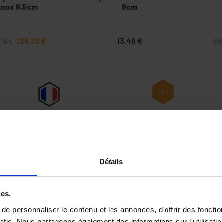
inox 8,5cm
9cm
126,36 €
13,40 €
,40 €
140
-5%
Détails
PRIX DEGRESSIF
el N°7 lame inox
6 x Opinel N°12 lame
12 x
8cm
acier carbone 12cm
aci
ies.
e personnaliser le contenu et les annonces, d'offrir des fonctio
rafic. Nous partageons également des informations sur l'utilisati