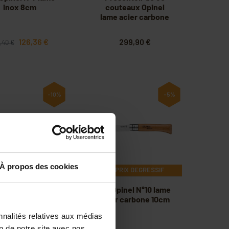
inox 8cm
couteaux Opinel
lame acier carbone
126,36 €
299,90 €
,40 €
-10%
-5%
À propos des cookies
PRIX DEGRESSIF
 Opinel N°9 lame
6 x Opinel N°10 lame
er carbone 9cm
acier carbone 10cm
nnalités relatives aux médias
on de notre site avec nos