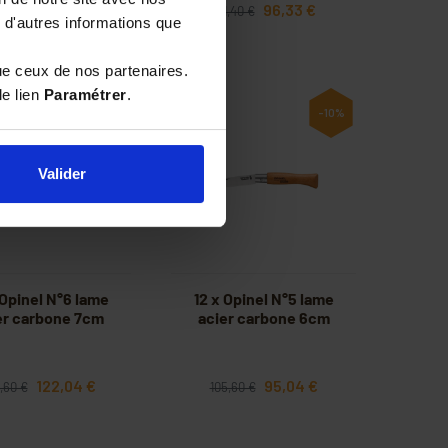
144,72 €
96,33 €
,80 €
101,40 €
 d'autres informations que
ue ceux de nos partenaires.
le lien
Paramétrer
.
-10%
-10%
Valider
 Opinel N°6 lame
12 x Opinel N°5 lame
er carbone 7cm
acier carbone 6cm
122,04 €
95,04 €
,60 €
105,60 €