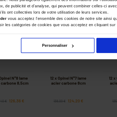
11,70 €
117,42 €
123,60 €
160
, de publicité et d'analyse, qui peuvent combiner celles-ci avec
ils ont collectées lors de votre utilisation de leurs services.
ider
vous acceptez l'ensemble des cookies de notre site ainsi q
r les catégories de cookies que vous acceptez en cliquant sur 
-10%
-10%
Personnaliser
 Opinel N°8 lame
12 x Opinel N°7 lame
12 x
r carbone 8,5cm
acier carbone 8cm
aci
126,36 €
124,20 €
,40 €
138,00 €
135