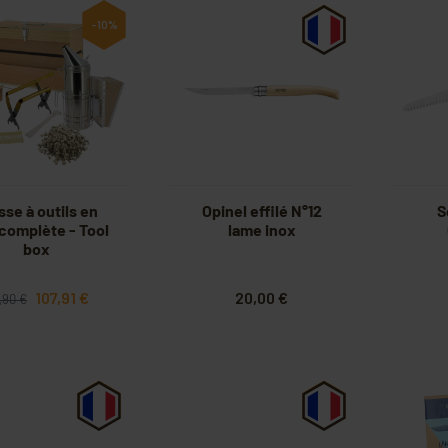
-10%
sse à outils en
Opinel effilé N°12
S
 complète - Tool
lame inox
box
107,91 €
20,00 €
9,90 €