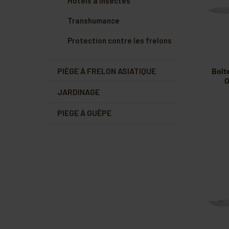
Hôtels à insectes
Transhumance
Protection contre les frelons
PIÈGE À FRELON ASIATIQUE
Boît
O
JARDINAGE
PIEGE À GUÊPE