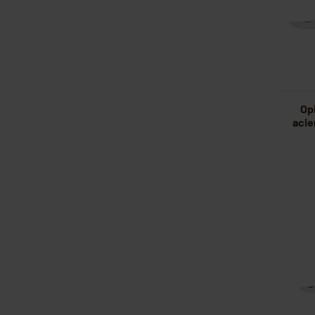
Op
acie