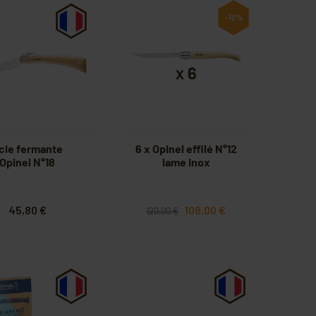
-10%
cie fermante
6 x Opinel effilé N°12
Opinel N°18
lame inox
45,80 €
108,00 €
120,00 €