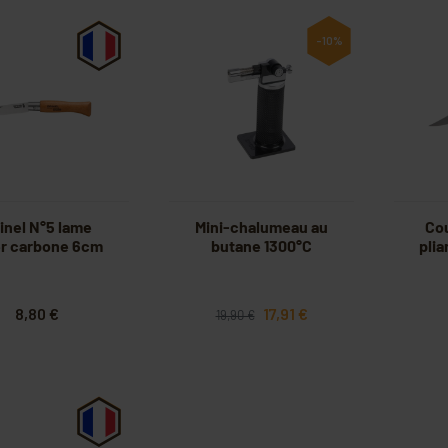
-10%
inel N°5 lame
Mini-chalumeau au
Cou
er carbone 6cm
butane 1300°C
plia
8,80 €
17,91 €
19,90 €