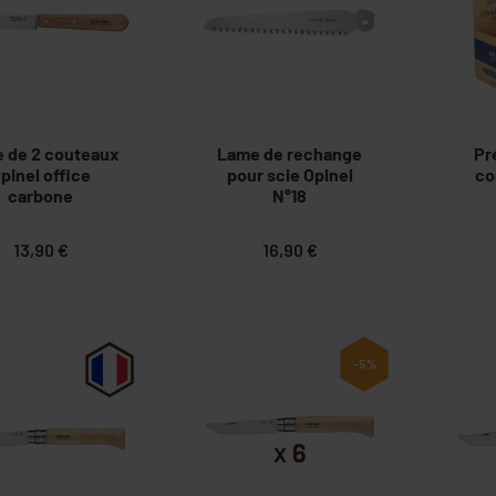
e de 2 couteaux
Lame de rechange
Pr
pinel office
pour scie Opinel
co
carbone
N°18
13,90 €
16,90 €
-5%