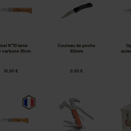
inel N°10 lame
Couteau de poche
Op
r carbone 10cm
60mm
acie
16,90 €
6,90 €