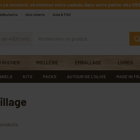
n ce moment, choisissez votre cadeau dans votre panier dès 99€
 débutants
Avis clients
Aide & FAQ
+ de 4000 réfs
U RUCHER
MIELLERIE
EMBALLAGE
LIVRES
NNELS
KITS
PACKS
AUTOUR DE L’OLIVE
MADE IN F
illage
 produits.