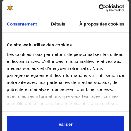
COSMÉTIQUE
Soins du corps
Consentement
Détails
À propos des cookies
Savons
Soins du visage
Ce site web utilise des cookies.
Soins des cheveux
Les cookies nous permettent de personnaliser le contenu
et les annonces, d'offrir des fonctionnalités relatives aux
OBJETS
médias sociaux et d'analyser notre trafic. Nous
partageons également des informations sur l'utilisation de
BASSE COUR
notre site avec nos partenaires de médias sociaux, de
publicité et d'analyse, qui peuvent combiner celles-ci
avec d'autres informations que vous leur avez fournies
ou qu'ils ont collectées lors de votre utilisation de leurs
services.
En cliquant sur le bouton
Valider
vous acceptez
Soins du visage au miel
l'ensemble des cookies de notre site ainsi que ceux de
Valider
Un
soin du visage
à base de miel, de cire d'abeille, de gelée