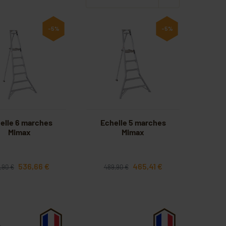
-5%
-5%
elle 6 marches
Echelle 5 marches
Mimax
Mimax
536,66 €
465,41 €
,90 €
489,90 €