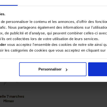
 multifonctions
Echelle 8 marches
Ech
L avec sangle
avec 3 pieds
ies.
réglable Mimax
e personnaliser le contenu et les annonces, d'offrir des fonctio
28,90 €
829,90 €
rafic. Nous partageons également des informations sur l'utilisati
, de publicité et d'analyse, qui peuvent combiner celles-ci avec
ils ont collectées lors de votre utilisation de leurs services.
ider
vous acceptez l'ensemble des cookies de notre site ainsi q
r les catégories de cookies que vous acceptez en cliquant sur 
Personnaliser
elle 7 marches
Mimax