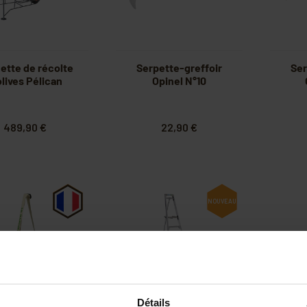
ette de récolte
Serpette-greffoir
Ser
olives Pélican
Opinel N°10
489,90 €
22,90 €
NOUVEAU
Détails