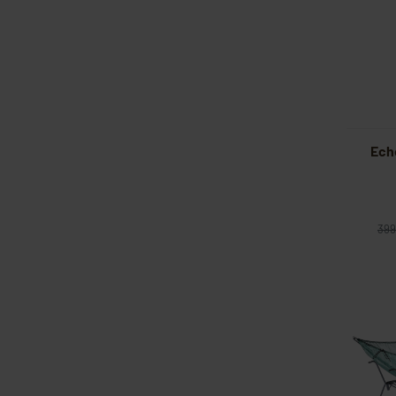
Ech
399