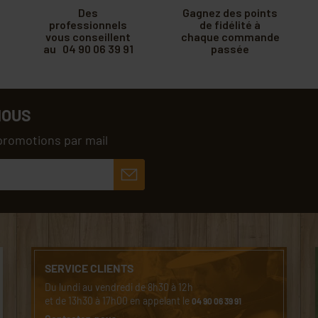
Des
Gagnez des points
professionnels
de fidélité à
vous conseillent
chaque commande
au 04 90 06 39 91
passée
NOUS
promotions par mail
SERVICE CLIENTS
Du lundi au vendredi de 8h30 à 12h
et de 13h30 à 17h00 en appelant le
04 90 06 39 91