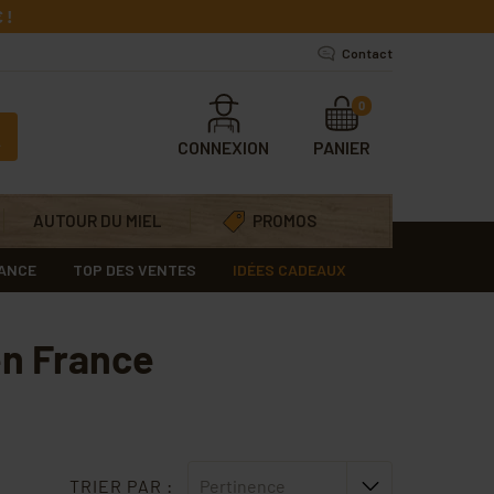
 !
Contact
0
CONNEXION
PANIER
AUTOUR DU MIEL
PROMOS
RANCE
TOP DES VENTES
IDÉES CADEAUX
en France
TRIER PAR :
Pertinence