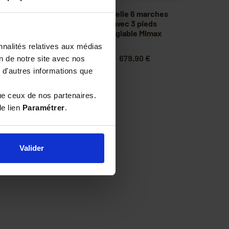
elle 6 marches
Echelle 6 marches
Trimax
avec 3 pieds
réglable Mimax
nnalités relatives aux médias
364,90 €
679,90 €
on de notre site avec nos
 d'autres informations que
ue ceux de nos partenaires.
le lien
Paramétrer
.
Valider