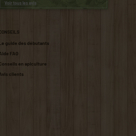
Voir tous les avis
CONSEILS
Le guide des débutants
Aide FAQ
Conseils en apiculture
Avis clients