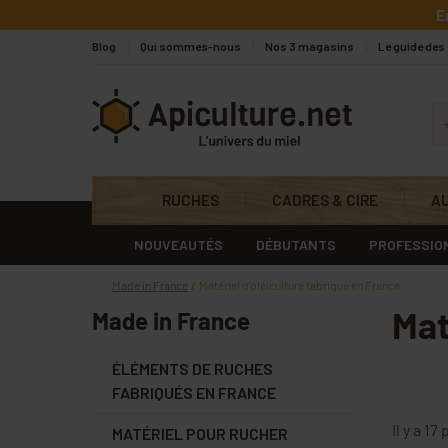
Skip to main content
E
Blog
Qui sommes-nous
Nos 3 magasins
Le guide des
Apiculture.net
RUCHES
CADRES & CIRE
A
NOUVEAUTÉS
DÉBUTANTS
PROFESSIO
Made in France
Matériel d'oléiculture fabriqué en France
Mat
Made in France
ÉLÉMENTS DE RUCHES
FABRIQUÉS EN FRANCE
Il y a 17
MATÉRIEL POUR RUCHER