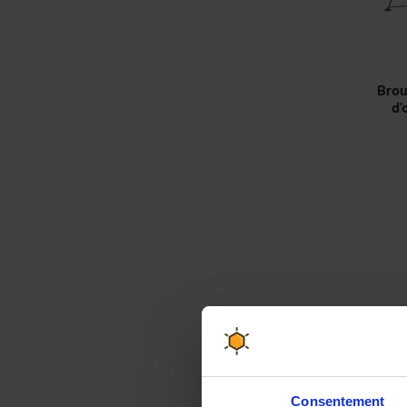
Brou
d'
Consentement