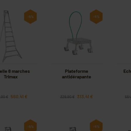
-5%
-5%
elle 8 marches
Plateforme
Ech
Trimax
antidérapante
560,41 €
313,41 €
,90 €
329,90 €
564
-5%
-5%