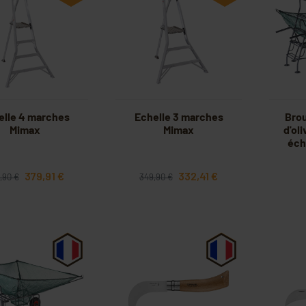
elle 4 marches
Echelle 3 marches
Brou
Mimax
Mimax
d'ol
éch
379,91 €
332,41 €
,90 €
349,90 €