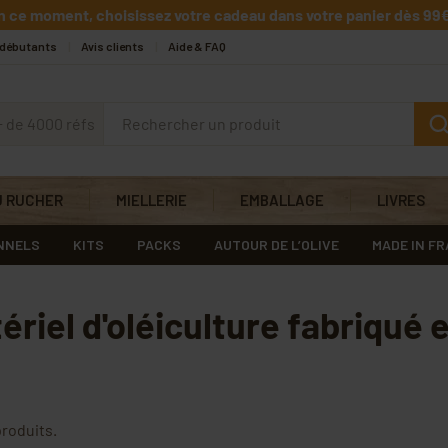
n ce moment, choisissez votre cadeau dans votre panier dès 99€
 débutants
Avis clients
Aide & FAQ
+ de 4000 réfs
U RUCHER
MIELLERIE
EMBALLAGE
LIVRES
NNELS
KITS
PACKS
AUTOUR DE L’OLIVE
MADE IN F
ériel d'oléiculture fabriqué 
 produits.