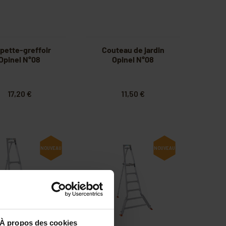
pette-greffoir
Couteau de jardin
Opinel N°08
Opinel N°08
17,20 €
11,50 €
NOUVEAU
NOUVEAU
À propos des cookies