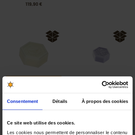
119,90 €
PRIX DEGRESSIF
Carton de 120
Carton de 432
savons hexagonaux
savons hexagonaux
Consentement
Détails
À propos des cookies
à la gelée royale
à la lavande 25g
100g
119,90 €
209,90 €
Ce site web utilise des cookies.
Les cookies nous permettent de personnaliser le contenu