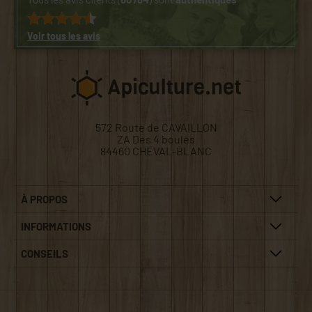
Voir tous les avis
572 Route de CAVAILLON
ZA Des 4 boules
84460 CHEVAL-BLANC
À PROPOS
INFORMATIONS
CONSEILS