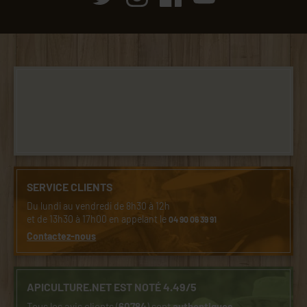
SERVICE CLIENTS
Du lundi au vendredi de 8h30 à 12h
et de 13h30 à 17h00 en appelant le
04 90 06 39 91
Contactez-nous
APICULTURE.NET EST NOTÉ 4.49/5
Tous les avis clients (
60784
) sont
authentiques