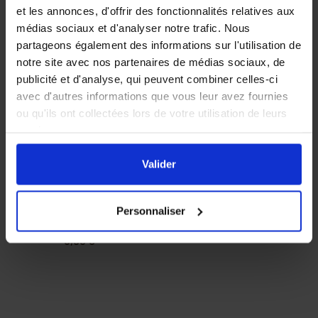
et les annonces, d'offrir des fonctionnalités relatives aux
médias sociaux et d'analyser notre trafic. Nous
partageons également des informations sur l'utilisation de
notre site avec nos partenaires de médias sociaux, de
publicité et d'analyse, qui peuvent combiner celles-ci
avec d'autres informations que vous leur avez fournies
ou qu'ils ont collectées lors de votre utilisation de leurs
services.
PRIX DEGRESSIF
En cliquant sur le bouton
Valider
vous acceptez
Lot de 7 Savons
l'ensemble des cookies de notre site ainsi que ceux de
Valider
hexagonaux à la
nos partenaires. Vous pouvez également choisir les
lavande 25g
catégories de cookies que vous acceptez en cliquant sur
Personnaliser
le lien
Paramétrer
.
6,90 €