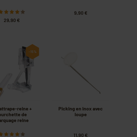
9,90 €
29,90 €
-15%
 attrape-reine +
Picking en inox avec
ourchette de
loupe
rquage reine
11,90 €