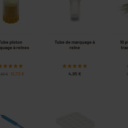
Tube piston
Tube de marquage à
10 p
quage à reines
reine
tra
12,72 €
4,95 €
,90 €
1