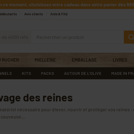
n ce moment, choisissez votre cadeau dans votre panier dès 99€
 débutants
Avis clients
Aide & FAQ
+ de 4000 réfs
U RUCHER
MIELLERIE
EMBALLAGE
LIVRES
NNELS
KITS
PACKS
AUTOUR DE L’OLIVE
MADE IN F
vage des reines
matériel nécessaire pour élever, nourrir et protéger vos reines 
, couveuse…