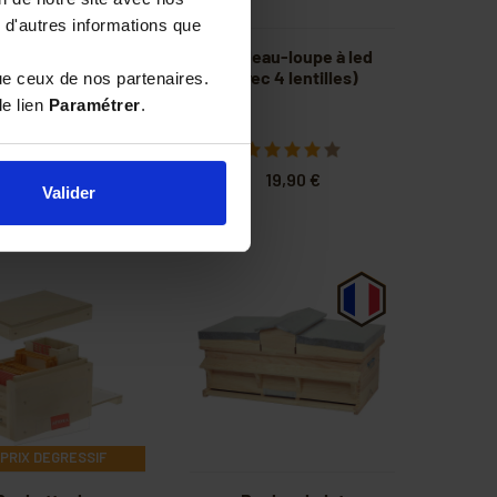
 d'autres informations que
 d'élevage Kemp
Bandeau-loupe à led
vec barrettes
(avec 4 lentilles)
ue ceux de nos partenaires.
le lien
Paramétrer
.
58,90 €
19,90 €
Valider
PRIX DEGRESSIF