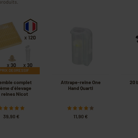
 produits.
PRIX DEGRESSIF
emble complet
Attrape-reine One
20 
tème d'élevage
Hand Quarti
 reines Nicot
39,90 €
11,90 €