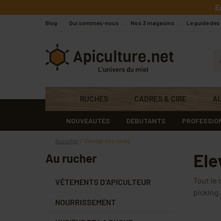
Skip to main content
E
Blog
Qui sommes-nous
Nos 3 magasins
Le guide des
Apiculture.net
RUCHES
CADRES & CIRE
A
NOUVEAUTÉS
DÉBUTANTS
PROFESSIO
Au rucher
Elevage des reines
Ele
Au rucher
Tout le 
VÊTEMENTS D'APICULTEUR
picking
NOURRISSEMENT