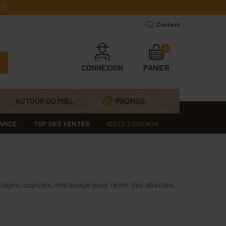
 !
Contact
0
CONNEXION
PANIER
AUTOUR DU MIEL
PROMOS
RANCE
TOP DES VENTES
IDÉES CADEAUX
: cages, cupules, marquage pour reine des abeilles,