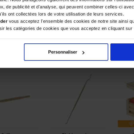
, de publicité et d'analyse, qui peuvent combiner celles-ci avec
ils ont collectées lors de votre utilisation de leurs services.
port de cadres
Cage à marquer
Kit
entable pour le
avec manche PVC
a
ider
vous acceptez l'ensemble des cookies de notre site ainsi q
greffage
r les catégories de cookies que vous acceptez en cliquant sur 
89,90 €
4,90 €
Personnaliser