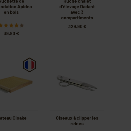
Ruchette de
Ruche chalet
ndation Apidea
d'élevage Dadant
en bois
avec 3
compartiments
329,90 €
39,90 €
lateau Cloake
Ciseaux à clipper les
reines