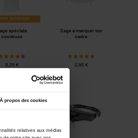
PRIX DEGRESSIF
age spéciale
Cage à marquer sur
couveuse
cadre
0,29 €
2,95 €
À propos des cookies
nnalités relatives aux médias
on de notre site avec nos