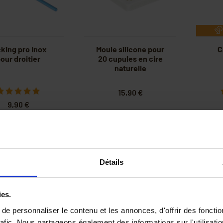
cking pro Inox
Moule silicone pour
C
our droitier
20 cupules en cire
naturelle
15,90 €
9,90 €
Détails
ies.
e personnaliser le contenu et les annonces, d'offrir des fonctio
rafic. Nous partageons également des informations sur l'utilisati