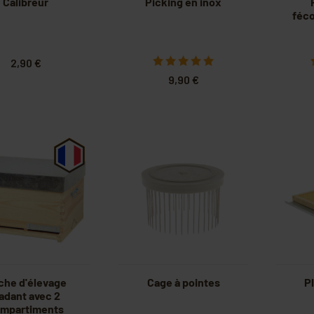
Calibreur
Picking en inox
féco
2,90 €
9,90 €
che d'élevage
Cage à pointes
P
adant avec 2
mpartiments