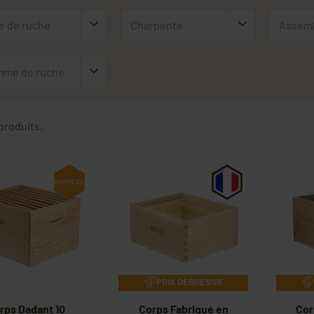
e de ruche
Charpente
Assem
me de ruche
 produits.
NOUVEAU
PRIX DEGRESSIF
rps Dadant 10
Corps Fabriqué en
Cor