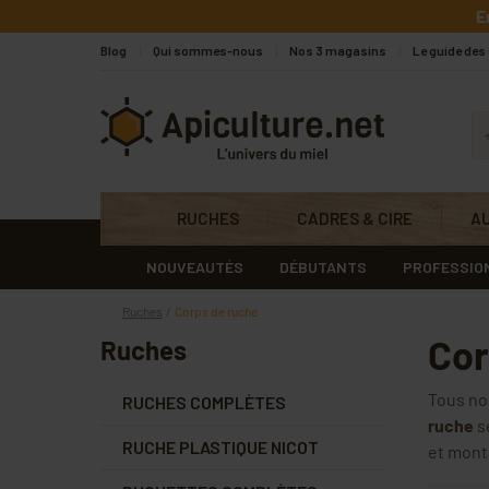
Skip to main content
E
Blog
Qui sommes-nous
Nos 3 magasins
Le guide des
Apiculture.net
RUCHES
CADRES & CIRE
A
NOUVEAUTÉS
DÉBUTANTS
PROFESSIO
Ruches
Corps de ruche
Cor
Ruches
Tous n
RUCHES COMPLÈTES
ruche
se
RUCHE PLASTIQUE NICOT
et mont