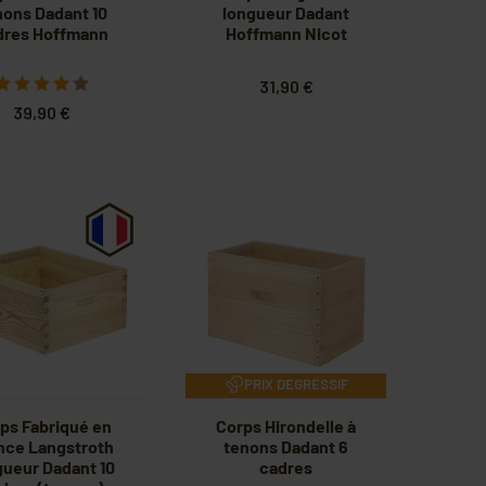
nons Dadant 10
longueur Dadant
dres Hoffmann
Hoffmann Nicot
31,90 €
39,90 €
PRIX DEGRESSIF
ps Fabriqué en
Corps Hirondelle à
nce Langstroth
tenons Dadant 6
gueur Dadant 10
cadres