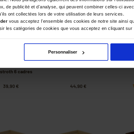
, de publicité et d'analyse, qui peuvent combiner celles-ci avec
ils ont collectées lors de votre utilisation de leurs services.
ider
vous acceptez l'ensemble des cookies de notre site ainsi q
r les catégories de cookies que vous acceptez en cliquant sur 
PRIX DEGRESSIF
PRIX DEGRESSIF
Personnaliser
ps + fond pour
Corps Fabriqué en
Cor
hette à tenons
France Voirnot
10 c
stroth 6 cadres
39,90 €
44,90 €