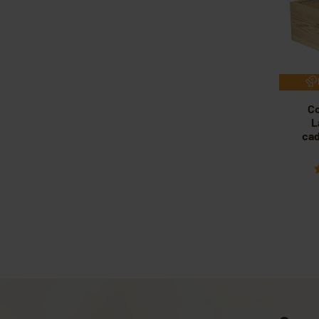
Co
L
cad