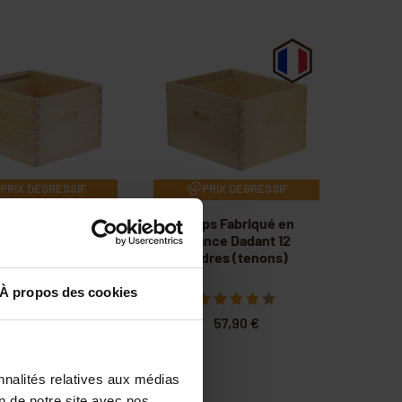
PRIX DEGRESSIF
PRIX DEGRESSIF
orps à tenons
Corps Fabriqué en
dant 10 cadres
France Dadant 12
Hoffmann
cadres (tenons)
À propos des cookies
32,90 €
57,90 €
nnalités relatives aux médias
on de notre site avec nos