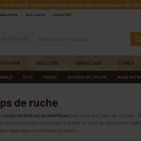
n ce moment, choisissez votre cadeau dans votre panier dès 99€
 débutants
Avis clients
Aide & FAQ
+ de 4000 réfs
U RUCHER
MIELLERIE
EMBALLAGE
LIVRES
NNELS
KITS
PACKS
AUTOUR DE L’OLIVE
MADE IN F
ps de ruche
os
corps en bois ou en plastique
pour tous les types de ruches : 
rvent à accueillir le couvain d'abeille et sont de très bonne qual
age classique ou montage à tenons.