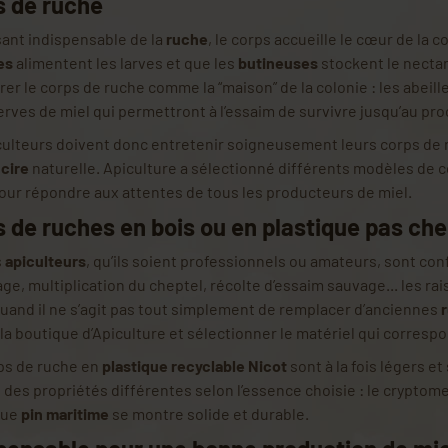
s de ruche
nt indispensable de la
ruche
, le corps accueille le cœur de la co
es
alimentent les larves et que les
butineuses
stockent le nectar 
er le corps de ruche comme la “maison” de la colonie : les abeille
rves de miel qui permettront à l’essaim de survivre jusqu’au pro
culteurs doivent donc entretenir soigneusement leurs corps de r
a
cire
naturelle. Apiculture a sélectionné différents modèles de c
our répondre aux attentes de tous les producteurs de miel.
 de ruches en bois ou en plastique pas che
s
apiculteurs
, qu’ils soient professionnels ou amateurs, sont co
ge, multiplication du cheptel, récolte d’essaim sauvage... les 
quand il ne s’agit pas tout simplement de remplacer d’anciennes
 la boutique d’Apiculture et sélectionner le matériel qui corresp
ps de ruche en
plastique recyclable Nicot
sont à la fois légers et
 des propriétés différentes selon l’essence choisie : le cryptom
que
pin maritime
se montre solide et durable.