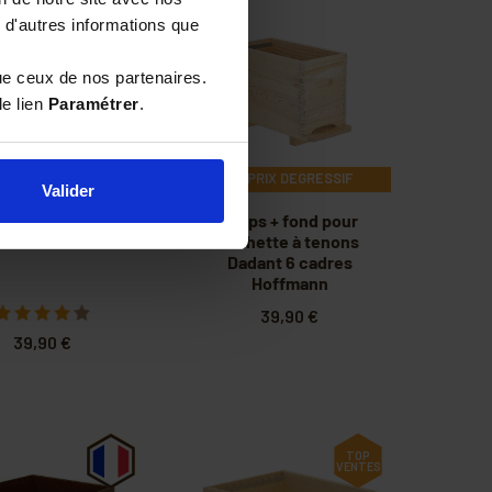
 d'autres informations que
ue ceux de nos partenaires.
le lien
Paramétrer
.
PRIX DEGRESSIF
PRIX DEGRESSIF
Valider
ps Nicot Dadant
Corps + fond pour
adres Hoffmann
ruchette à tenons
Dadant 6 cadres
Hoffmann
39,90 €
39,90 €
TOP
VENTES