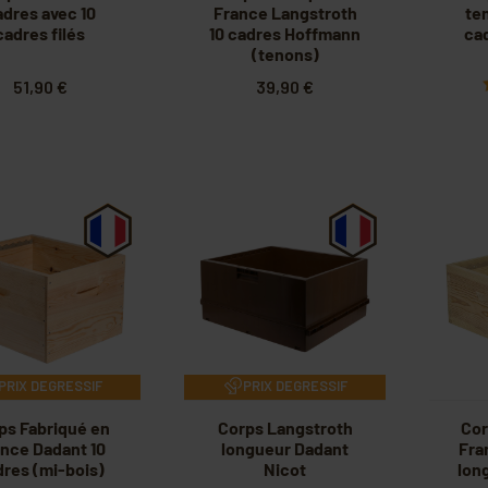
adres avec 10
France Langstroth
te
cadres filés
10 cadres Hoffmann
ca
(tenons)
51,90 €
39,90 €
PRIX DEGRESSIF
PRIX DEGRESSIF
ps Fabriqué en
Corps Langstroth
Cor
nce Dadant 10
longueur Dadant
Fra
res (mi-bois)
Nicot
lon