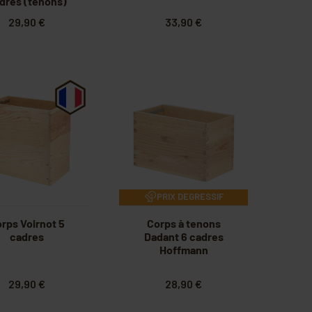
dres (tenons)
version 8C
29,90 €
33,90 €
PRIX DEGRESSIF
rps Voirnot 5
Corps à tenons
cadres
Dadant 6 cadres
Hoffmann
29,90 €
28,90 €