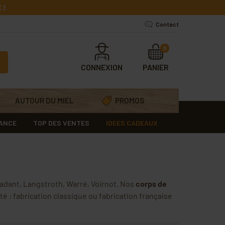
 !
Contact
0
CONNEXION
PANIER
AUTOUR DU MIEL
PROMOS
RANCE
TOP DES VENTES
IDÉES CADEAUX
Dadant, Langstroth, Warré, Voirnot. Nos
corps de
ité : fabrication classique ou fabrication française