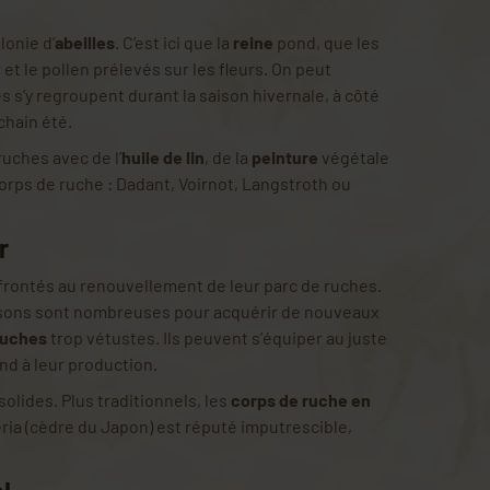
lonie d’
abeilles
. C’est ici que la
reine
pond, que les
et le pollen prélevés sur les fleurs. On peut
s s’y regroupent durant la saison hivernale, à côté
chain été.
uches avec de l’
huile de lin
, de la
peinture
végétale
orps de ruche : Dadant, Voirnot, Langstroth ou
r
nfrontés au renouvellement de leur parc de ruches.
raisons sont nombreuses pour acquérir de nouveaux
ruches
trop vétustes. Ils peuvent s’équiper au juste
ond à leur production.
 solides. Plus traditionnels, les
corps de ruche en
eria (cèdre du Japon) est réputé imputrescible,