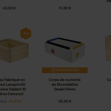
ca
49,90 €
31,90 €
-30%
PRIX DEGRESSIF
ps Fabriqué en
Corps de ruchette
Co
nce Langstroth
de fécondation
ueur Dadant 10
Quadri Hives
dres (tenons)
20,93 €
26,90 €
,90 €