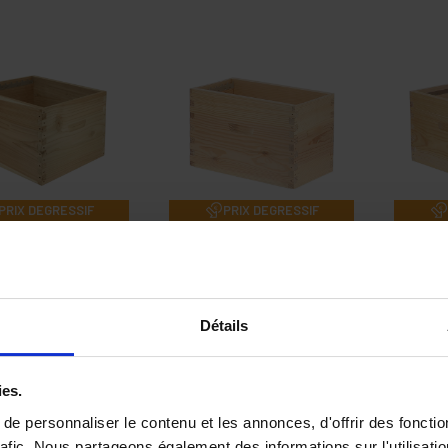
PRIX DEGRESSIF
PRIX DEGRESSIF
ps Hirondelle à
Corps à tenons
C
ons Dadant 10
Dadant 6 cadres
Da
cadres
Détails
39,90 €
28,90 €
ies.
e personnaliser le contenu et les annonces, d'offrir des fonctio
rafic. Nous partageons également des informations sur l'utilisati