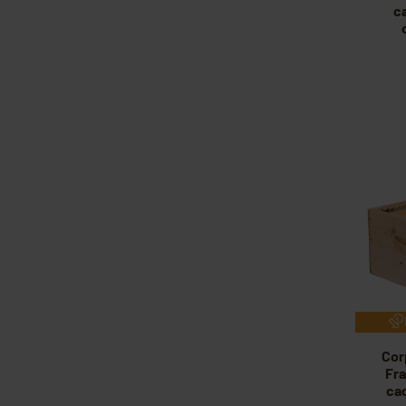
c
Cor
Fra
cad