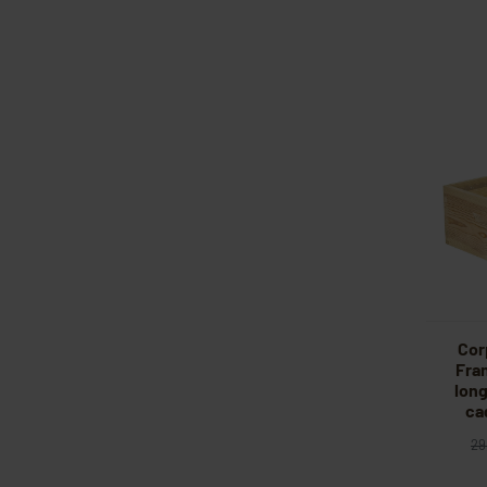
Cor
Fra
long
ca
29