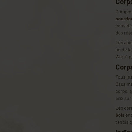
Corp
Composa
nourric
considér
des rése
Les api
ou de l
Warré p
Corps
Tous le
Essaima
corps, 
prix sur
Les cor
bois
ont
tandis 