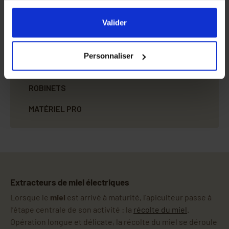
En cliquant sur le bouton
Valider
vous acceptez
Pièces de rechange
l'ensemble des cookies de notre site ainsi que ceux de
Valider
nos partenaires. Vous pouvez également choisir les
MATURATION MIEL
catégories de cookies que vous acceptez en cliquant sur
Personnaliser
le lien
Paramétrer
.
MISE EN POT
ROBINETS
MATÉRIEL PRO
Extracteurs de miel électriques
Lorsque le
miel
est arrivé à maturité, l’apiculteur passe à
l’étape centrale de son activité : la
récolte du miel
.
Opération longue et délicate, la récolte du miel se déroule