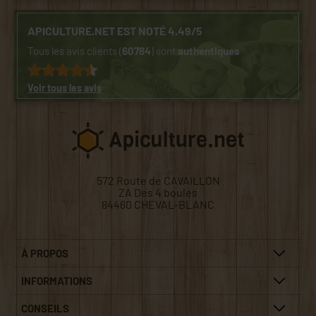
APICULTURE.NET EST NOTÉ 4.49/5
Tous les avis clients (
60784
) sont
authentiques
Voir tous les avis
572 Route de CAVAILLON
ZA Des 4 boules
84460 CHEVAL-BLANC
À PROPOS
INFORMATIONS
CONSEILS