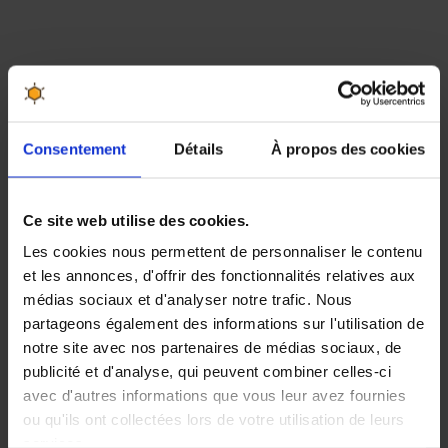
Miellerie
Consentement
Détails
À propos des cookies
KITS MIELLERIE
Ce site web utilise des cookies.
DÉSOPERCULATION
Les cookies nous permettent de personnaliser le contenu
et les annonces, d'offrir des fonctionnalités relatives aux
EXTRACTEUR À MIEL
médias sociaux et d'analyser notre trafic. Nous
Extracteur de miel manuel
partageons également des informations sur l'utilisation de
notre site avec nos partenaires de médias sociaux, de
Extracteur de miel électrique
publicité et d'analyse, qui peuvent combiner celles-ci
avec d'autres informations que vous leur avez fournies
Pressoirs miel
ou qu'ils ont collectées lors de votre utilisation de leurs
Accessoires extraction
services.