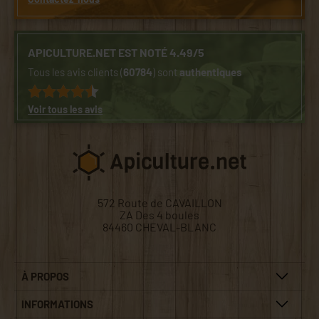
APICULTURE.NET EST NOTÉ 4.49/5
Tous les avis clients (
60784
) sont
authentiques
Voir tous les avis
572 Route de CAVAILLON
ZA Des 4 boules
84460 CHEVAL-BLANC
À PROPOS
INFORMATIONS