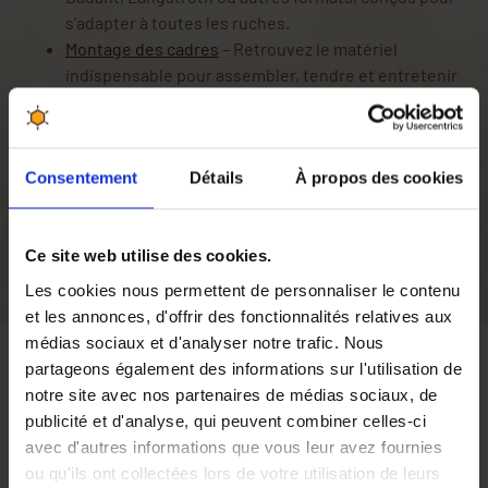
s’adapter à toutes les ruches.
Montage des cadres
– Retrouvez le matériel
indispensable pour assembler, tendre et entretenir
vos cadres facilement.
Cire d’abeille gaufrée
– Découvrez nos cires
naturelles prêtes à l’emploi, déclinées en formats
Consentement
Détails
À propos des cookies
Dadant, Langstroth et autres dimensions.
Fondre la cire
– Équipez-vous de chaudières,
cérificateurs, gaufriers et moules pour recycler et
Ce site web utilise des cookies.
façonner votre cire d’abeille.
Les cookies nous permettent de personnaliser le contenu
et les annonces, d'offrir des fonctionnalités relatives aux
médias sociaux et d'analyser notre trafic. Nous
partageons également des informations sur l'utilisation de
notre site avec nos partenaires de médias sociaux, de
publicité et d'analyse, qui peuvent combiner celles-ci
avec d'autres informations que vous leur avez fournies
ou qu'ils ont collectées lors de votre utilisation de leurs