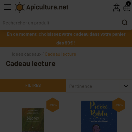
Skip to main content
5
En ce moment, choisissez votre cadeau dans votre panier
dès 99€ !
Idées cadeaux
Cadeau lecture
Cadeau lecture
FILTRES
Pertinence
-20%
-20%