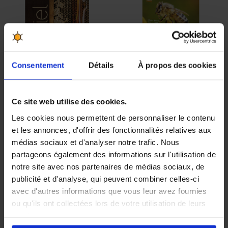
Consentement
Détails
À propos des cookies
Miel, l’art des
Nos abeilles en
abeilles, l’or de la
péril, de Vincent
Ce site web utilise des cookies.
ruche
Albouy et Yves Le
Les cookies nous permettent de personnaliser le contenu
Conte
et les annonces, d'offrir des fonctionnalités relatives aux
22,00 €
20,00 €
médias sociaux et d'analyser notre trafic. Nous
partageons également des informations sur l'utilisation de
notre site avec nos partenaires de médias sociaux, de
publicité et d'analyse, qui peuvent combiner celles-ci
avec d'autres informations que vous leur avez fournies
ou qu'ils ont collectées lors de votre utilisation de leurs
services.
En cliquant sur le bouton
Valider
vous acceptez