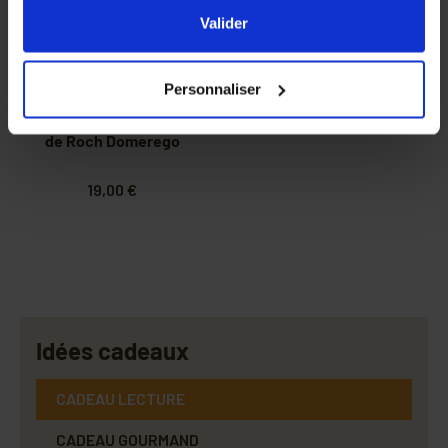
l'ensemble des cookies de notre site ainsi que ceux de
Valider
nos partenaires. Vous pouvez également choisir les
catégories de cookies que vous acceptez en cliquant sur
Personnaliser
le lien
Paramétrer
.
Mélipona L'abeille
sacrée des Mayas,
de Roch Domerego
19,00 €
Idées cadeaux
CADEAU LECTURE
CADEAU GOURMAND