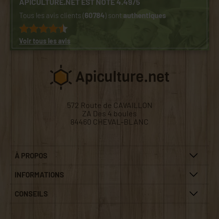
APICULTURE.NET EST NOTÉ 4.49/5
Tous les avis clients (
60784
) sont
authentiques
Voir tous les avis
572 Route de CAVAILLON
ZA Des 4 boules
84460 CHEVAL-BLANC
À PROPOS
INFORMATIONS
CONSEILS