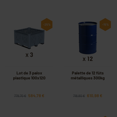
-25%
-15%
Lot de 3 palox
Palette de 12 fûts
plastique 100x120
métalliques 300kg
584,78 €
610,98 €
779,70 €
718,80 €