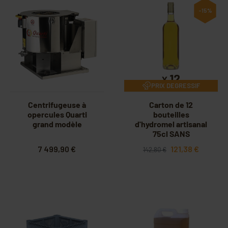
-15%
PRIX DEGRESSIF
Centrifugeuse à
Carton de 12
opercules Quarti
bouteilles
grand modèle
d'hydromel artisanal
75cl SANS
ETIQUETTE
7 499,90 €
121,38 €
142,80 €