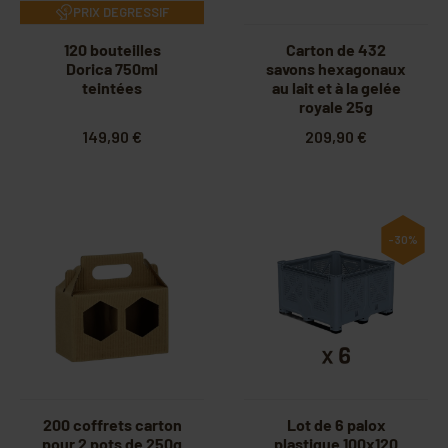
PRIX DEGRESSIF
120 bouteilles
Carton de 432
Dorica 750ml
savons hexagonaux
teintées
au lait et à la gelée
royale 25g
149,90 €
209,90 €
-30%
200 coffrets carton
Lot de 6 palox
pour 2 pots de 250g
plastique 100x120