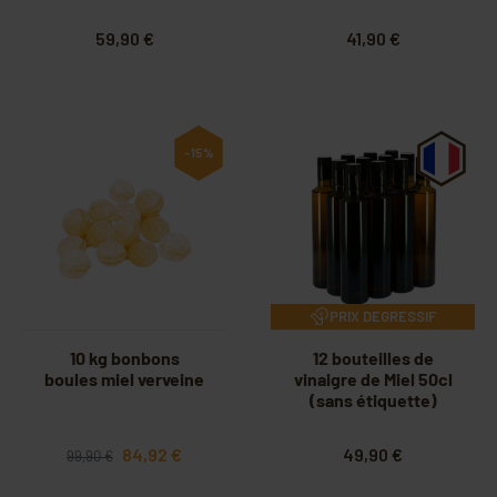
59,90 €
41,90 €
-15%
PRIX DEGRESSIF
10 kg bonbons
12 bouteilles de
boules miel verveine
vinaigre de Miel 50cl
(sans étiquette)
84,92 €
49,90 €
99,90 €