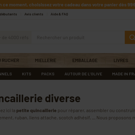
n ce moment, choisissez votre cadeau dans votre panier dès 99€
 débutants
Avis clients
Aide & FAQ
+ de 4000 réfs
U RUCHER
MIELLERIE
EMBALLAGE
LIVRES
NNELS
KITS
PACKS
AUTOUR DE L’OLIVE
MADE IN F
ncaillerie diverse
z ici la
petite quincaillerie
pour réparer, assembler ou construir
ement, ruban, liens attache, scotch adhésif, ... Nous proposons 