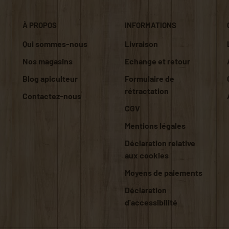
À PROPOS
INFORMATIONS
Qui sommes-nous
Livraison
Nos magasins
Echange et retour
Blog apiculteur
Formulaire de
rétractation
Contactez-nous
CGV
Mentions légales
Déclaration relative
aux cookies
Moyens de paiements
Déclaration
d'accessibilité