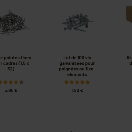
de pointes fines
Lot de 100 vis
5k
r cadres (1,5 x
galvanisées pour
d
32)
poignées ou fixe-
éléments
5,90 €
1,90 €