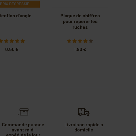
PRIX DEGRESSIF
tection d'angle
Plaque de chiffres
pour repérer les
ruches
0,50 €
1,90 €
Commande passée
Livraison rapide à
avant midi
domicile
expédiée le jour