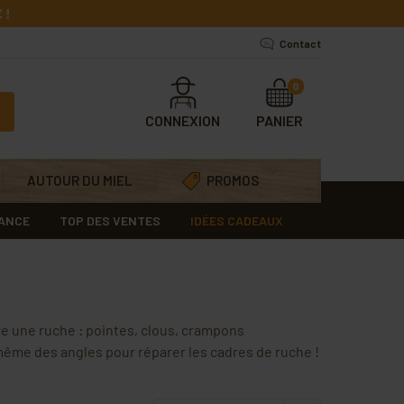
 !
Contact
0
CONNEXION
PANIER
AUTOUR DU MIEL
PROMOS
RANCE
TOP DES VENTES
IDÉES CADEAUX
e une ruche : pointes, clous, crampons
même des angles pour réparer les cadres de ruche !