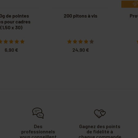
0g de pointes
200 pitons à vis
Pro
es pour cadres
(1,50 x 30)
6,90 €
24,90 €
Des
Gagnez des points
professionnels
de fidélité à
vous conseillent
chaque commande