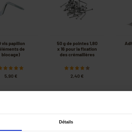
0 vis papillon
50 g de pointes 1,80
Adh
éléments de
x 16 pour la fixation
blocage)
des crémaillères
5,90 €
2,40 €
Détails