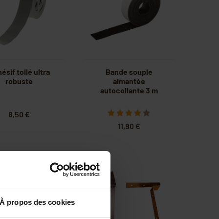
ésif toilé ultra
Bande souple
robuste
aimantée
autocollante 3 m
8,50 €
11,90 €
-20%
À propos des cookies