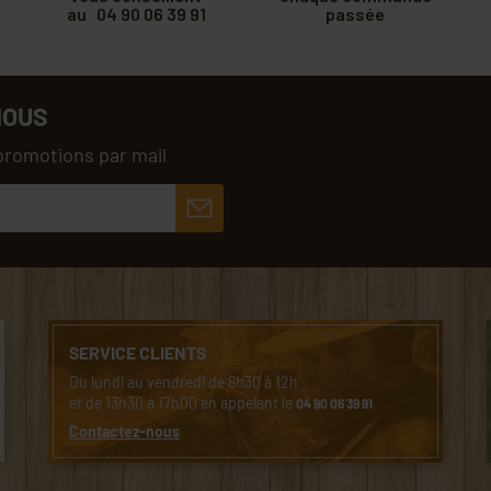
au 04 90 06 39 91
passée
NOUS
promotions par mail
SERVICE CLIENTS
Du lundi au vendredi de 8h30 à 12h
et de 13h30 à 17h00 en appelant le
04 90 06 39 91
Contactez-nous