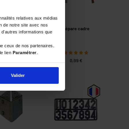
nnalités relatives aux médias
on de notre site avec nos
 de pointes pour
Répare cadre
 d'autres informations que
hes (3,00 x 70)
ue ceux de nos partenaires.
le lien
Paramétrer
.
3,92 €
0,99 €
4,90 €
Valider