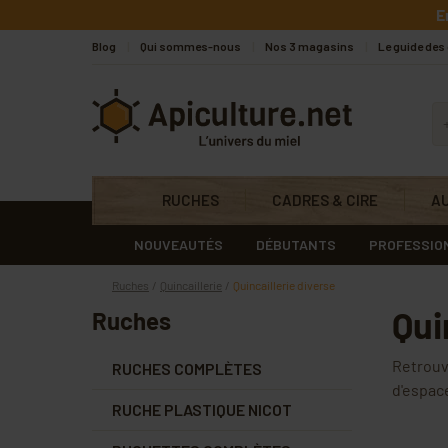
Skip to main content
E
Blog
Qui sommes-nous
Nos 3 magasins
Le guide des
Apiculture.net
RUCHES
CADRES & CIRE
A
NOUVEAUTÉS
DÉBUTANTS
PROFESSIO
Ruches
Quincaillerie
Quincaillerie diverse
Qui
Ruches
Retrouve
RUCHES COMPLÈTES
d'espac
RUCHE PLASTIQUE NICOT