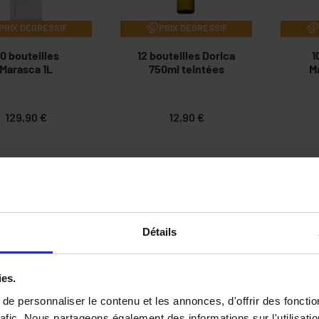
PRIX DEGRESSIF
PRIX DEGRESSIF
0 bouteilles
12 bouteilles Dorica
1
Marasca 1L
750ml teintées
M
129,90 €
12,90 €
Détails
ies.
e personnaliser le contenu et les annonces, d'offrir des fonctio
rafic. Nous partageons également des informations sur l'utilisati