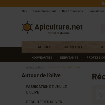
Skip to main content
E
Blog
Qui sommes-nous
Nos 3 magasins
Le guide des
Apiculture.net
RUCHES
CADRES & CIRE
A
NOUVEAUTÉS
DÉBUTANTS
PROFESSIO
Autour de l’olive
Récipients pour huile d'olive
Réc
Autour de l’olive
FABRICATION DE L'HUILE
D'OLIVE
Typ
RÉCOLTE DES OLIVES