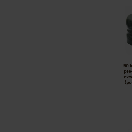
50 
pré
ave
(po