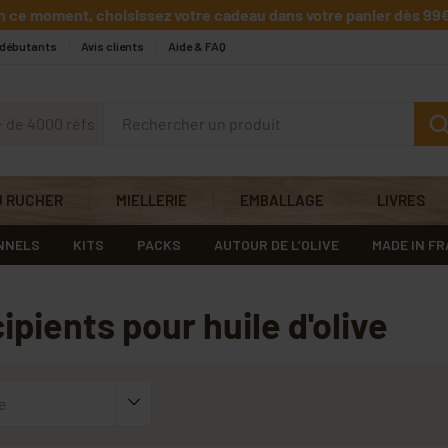
n ce moment, choisissez votre cadeau dans votre panier dès 99€
 débutants
Avis clients
Aide & FAQ
+ de 4000 réfs
U RUCHER
MIELLERIE
EMBALLAGE
LIVRES
NNELS
KITS
PACKS
AUTOUR DE L’OLIVE
MADE IN F
ipients pour huile d'olive
e