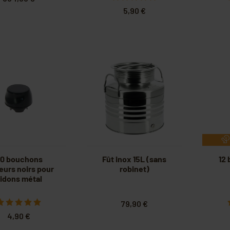
5,90 €
0 bouchons
Fût inox 15L (sans
12 
eurs noirs pour
robinet)
idons métal
79,90 €
4,90 €