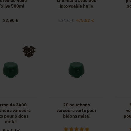
uteilles Huile
Enolmatic avec bec
pl
'olive 500ml
inoxydable huile
po
22,90 €
475,92 €
594,90 €
rton de 2400
20 bouchons
chons verseurs
verseurs verts pour
ve
ts pour bidons
bidons métal
pou
métal
384,00 €