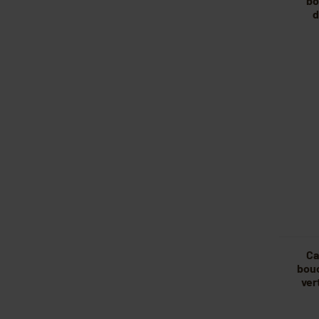
bo
d
Ca
bou
ver