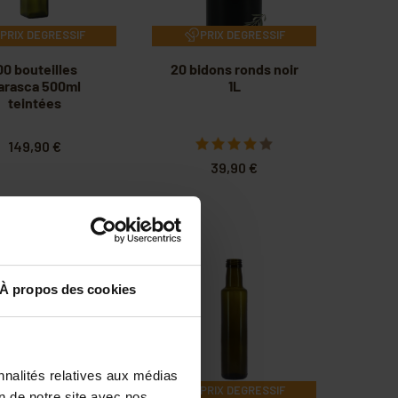
PRIX DEGRESSIF
PRIX DEGRESSIF
00 bouteilles
20 bidons ronds noir
arasca 500ml
1L
teintées
149,90 €
39,90 €
À propos des cookies
nnalités relatives aux médias
PRIX DEGRESSIF
PRIX DEGRESSIF
on de notre site avec nos