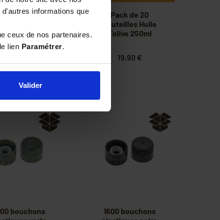
 d'autres informations que
idons ronds 500
Pack de 20
noirs pour huile
bouteilles Huile
d'olive 250ml
ue ceux de nos partenaires.
le lien
Paramétrer
.
19,90 €
29,90 €
Valider
600 bouchons
1600 bouchons