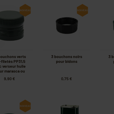
NOUVEAU
NOUVEAU
bouchons verts
3 bouchons noirs
3 
-filetés PP31,5
pour bidons
c verseur huile
ur marasca ou
dorica)
9,90 €
0,75 €
NOUVEAU