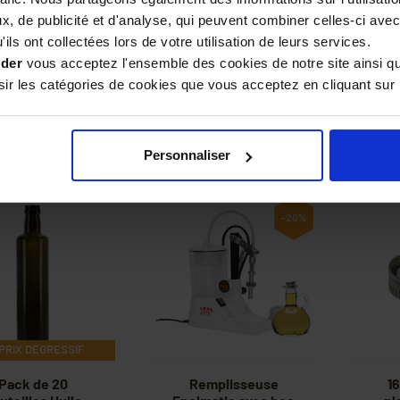
, de publicité et d'analyse, qui peuvent combiner celles-ci avec
 de 6 bouchons
Bouchon bec
20 b
ils ont collectées lors de votre utilisation de leurs services.
verseur PP31,5
verseur PP31,5 avec
ml 
avec clapet
clapet
ider
vous acceptez l'ensemble des cookies de notre site ainsi q
r les catégories de cookies que vous acceptez en cliquant sur 
14,90 €
2,90 €
Personnaliser
-20%
PRIX DEGRESSIF
Pack de 20
Remplisseuse
1