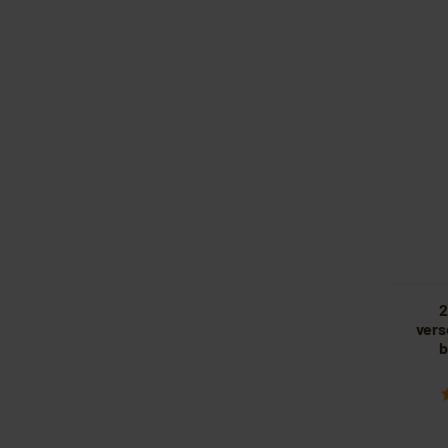
2
vers
b