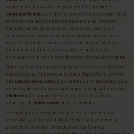
rapidement des ouvrières qui viennent y stocker et
operculer le miel
. Les abeilles peuvent redescendre dans
le couvain de la ruche mais ne peuvent plus remonter
dans les cadres de la hausse. L’apiculteur peut alors
récupérer ses cadres de hausses gorgés de miel et en
installer des vides, avant de retirer le chasse-abeilles
pour que les butineuses et ouvrières puissent de
nouveau circuler entre les différents niveaux de la
ruche
.
D’autres fournitures essentielles à la récolte de miel sont
disponibles sur la boutique en ligne d’apiculture, comme
des
caisses de récoltes
pour cadres ou un aspirateur pour
gelée royale. Destiné principalement aux apiculteurs des
mielleries
, cet appareil permet de prélever, sans la
dénaturer, la
gelée royale
dans les cellules.
Les apiculteurs exerçant en miellerie proposent en
général d’autres produits issus de la ruche, comme la
propolis ou le pollen. Ils trouveront sur l’e-shop
d’Apiculture des
tiroirs à pollen Nicot
, des
tapis à propolis