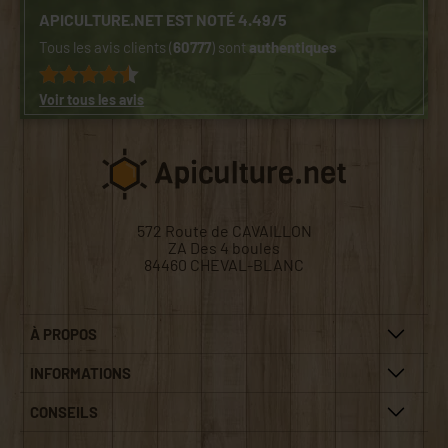
APICULTURE.NET EST NOTÉ 4.49/5
Tous les avis clients (
60777
) sont
authentiques
Voir tous les avis
572 Route de CAVAILLON
ZA Des 4 boules
84460 CHEVAL-BLANC
À PROPOS
INFORMATIONS
CONSEILS