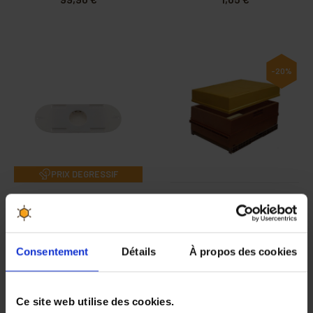
-20%
PRIX DEGRESSIF
Chasse-abeilles
Caisse de récolte
Porter
Nicot
Consentement
Détails
À propos des cookies
2,20 €
44,56 €
55,70 €
Ce site web utilise des cookies.