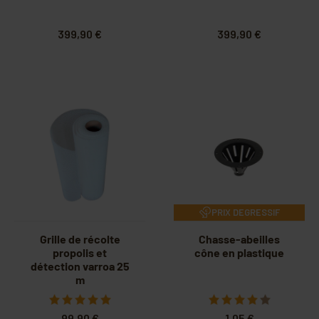
399,90 €
399,90 €
PRIX DEGRESSIF
Grille de récolte
Chasse-abeilles
propolis et
cône en plastique
détection varroa 25
m
99,90 €
1,05 €