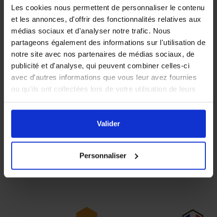
Les cookies nous permettent de personnaliser le contenu
et les annonces, d'offrir des fonctionnalités relatives aux
médias sociaux et d'analyser notre trafic. Nous
partageons également des informations sur l'utilisation de
notre site avec nos partenaires de médias sociaux, de
publicité et d'analyse, qui peuvent combiner celles-ci
avec d'autres informations que vous leur avez fournies
ou qu'ils ont collectées lors de votre utilisation de leurs
PRIX DEGRESSIF
services.
En cliquant sur le bouton
Valider
vous acceptez
Chasse-abeilles 16
Spatule à gelée
l'ensemble des cookies de notre site ainsi que ceux de
Valider
sorties
royale
nos partenaires. Vous pouvez également choisir les
catégories de cookies que vous acceptez en cliquant sur
Personnaliser
le lien
Paramétrer
.
2,40 €
1,90 €