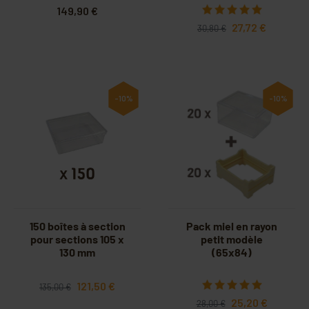
149,90 €
27,72 €
30,80 €
-10%
-10%
150 boîtes à section
Pack miel en rayon
pour sections 105 x
petit modèle
130 mm
(65x84)
121,50 €
135,00 €
25,20 €
28,00 €