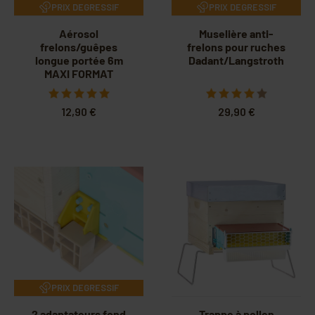
PRIX DEGRESSIF
PRIX DEGRESSIF
Aérosol
Muselière anti-
frelons/guêpes
frelons pour ruches
longue portée 6m
Dadant/Langstroth
MAXI FORMAT
750ML
12,90 €
29,90 €
PRIX DEGRESSIF
2 adaptateurs fond
Trappe à pollen