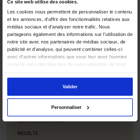
Ce site web utilise des cookies.
1,19 €
1,20 €
Les cookies nous permettent de personnaliser le contenu
et les annonces, d'offrir des fonctionnalités relatives aux
médias sociaux et d'analyser notre trafic. Nous
partageons également des informations sur l'utilisation de
notre site avec nos partenaires de médias sociaux, de
publicité et d'analyse, qui peuvent combiner celles-ci
Au rucher
avec d'autres informations que vous leur avez fournies
ou qu'ils ont collectées lors de votre utilisation de leurs
VÊTEMENTS D'APICULTEUR
services.
En cliquant sur le bouton
Valider
vous acceptez
NOURRISSEMENT
l'ensemble des cookies de notre site ainsi que ceux de
Valider
nos partenaires. Vous pouvez également choisir les
HYGIÈNE DE LA RUCHE
catégories de cookies que vous acceptez en cliquant sur
Personnaliser
CAPTURE DES ESSAIMS
le lien
Paramétrer
.
ELEVAGE DES REINES
RÉCOLTE