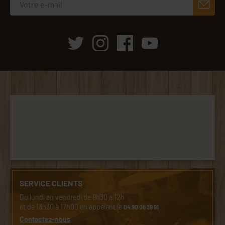
SERVICE CLIENTS
Du lundi au vendredi de 8h30 à 12h
et de 13h30 à 17h00 en appelant le
04 90 06 39 91
Contactez-nous