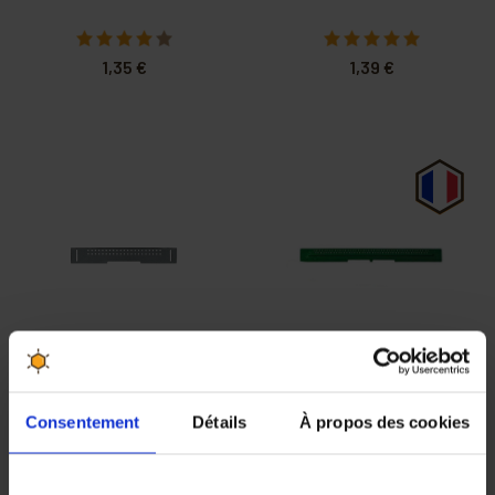
1,35 €
1,39 €
PRIX DEGRESSIF
Portière d’entrée
Portière d'entrée
anti frelons Dadant
Passages 5.5 Nicot
Consentement
Détails
À propos des cookies
6 cadres