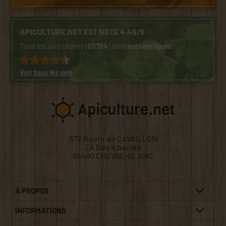
APICULTURE.NET EST NOTÉ 4.49/5
Tous les avis clients (
60784
) sont
authentiques
Voir tous les avis
572 Route de CAVAILLON
ZA Des 4 boules
84460 CHEVAL-BLANC
À PROPOS
INFORMATIONS