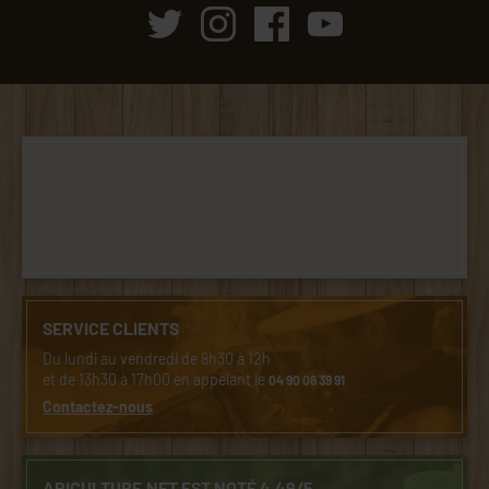
SERVICE CLIENTS
Du lundi au vendredi de 8h30 à 12h
et de 13h30 à 17h00 en appelant le
04 90 06 39 91
Contactez-nous
APICULTURE.NET EST NOTÉ 4.49/5