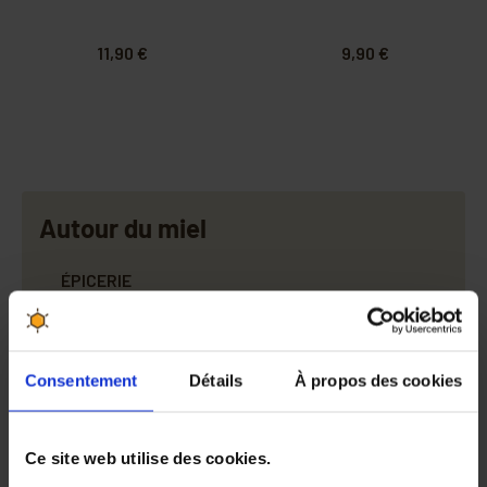
11,90 €
9,90 €
Autour du miel
ÉPICERIE
FORME & BIEN-ÊTRE
Cure & Compléments alimentaires
Consentement
Détails
À propos des cookies
Gommes & Chewing-gum Propolis
Sprays & Sirops
Ce site web utilise des cookies.