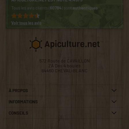
Tous les avis clients (
60784
) sont
authentiques
Voir tous les avis
572 Route de CAVAILLON
ZA Des 4 boules
84460 CHEVAL-BLANC
À PROPOS
INFORMATIONS
CONSEILS