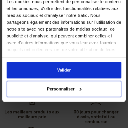
Les cookies nous permettent de personnaliser le contenu
Gels, Baumes & Huiles
et les annonces, d'offrir des fonctionnalités relatives aux
Gélules & comprimés
médias sociaux et d'analyser notre trafic. Nous
partageons également des informations sur l'utilisation de
notre site avec nos partenaires de médias sociaux, de
COSMÉTIQUE
publicité et d'analyse, qui peuvent combiner celles-ci
avec d'autres informations que vous leur avez fournies
OBJETS
ou qu'ils ont collectées lors de votre utilisation de leurs
BASSE COUR
services.
En cliquant sur le bouton
Valider
vous acceptez
l'ensemble des cookies de notre site ainsi que ceux de
Valider
nos partenaires. Vous pouvez également choisir les
catégories de cookies que vous acceptez en cliquant sur
Personnaliser
le lien
Paramétrer
.
Les meilleurs produits aux
30 jours pour changer
meilleurs prix
d'avis, satisfait ou
remboursé