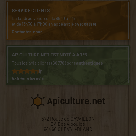
SERVICE CLIENTS
Du lundi au vendredi de 8h30 à 12h
et de 13h30 à 17h00 en appelant le
04 90 06 39 91
Contactez-nous
APICULTURE.NET EST NOTÉ 4.49/5
Tous les avis clients (
60770
) sont
authentiques
Voir tous les avis
572 Route de CAVAILLON
ZA Des 4 boules
84460 CHEVAL-BLANC