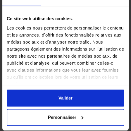
5,90 €
5,90 €
Ce site web utilise des cookies.
Les cookies nous permettent de personnaliser le contenu
et les annonces, d'offrir des fonctionnalités relatives aux
médias sociaux et d'analyser notre trafic. Nous
partageons également des informations sur l'utilisation de
notre site avec nos partenaires de médias sociaux, de
publicité et d'analyse, qui peuvent combiner celles-ci
avec d'autres informations que vous leur avez fournies
ou qu'ils ont collectées lors de votre utilisation de leurs
services.
Lève-cadres Inox
Brosse à abeilles en
En cliquant sur le bouton
Valider
vous acceptez
crin
l'ensemble des cookies de notre site ainsi que ceux de
Valider
nos partenaires. Vous pouvez également choisir les
catégories de cookies que vous acceptez en cliquant sur
Personnaliser
le lien
Paramétrer
.
6,90 €
5,90 €