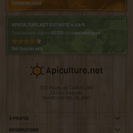
Contactez-nous
APICULTURE.NET EST NOTÉ 4.49/5
Tous les avis clients (
60773
) sont
authentiques
Voir tous les avis
572 Route de CAVAILLON
ZA Des 4 boules
84460 CHEVAL-BLANC
À PROPOS
INFORMATIONS