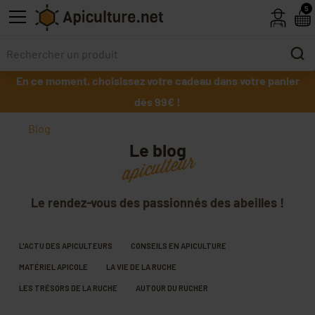
Skip to main content
5
En ce moment, choisissez votre cadeau dans votre panier
dès 99€ !
Blog
Le blog
apiculteur
Le rendez-vous des passionnés des abeilles !
L'ACTU DES APICULTEURS
CONSEILS EN APICULTURE
MATÉRIEL APICOLE
LA VIE DE LA RUCHE
LES TRÉSORS DE LA RUCHE
AUTOUR DU RUCHER