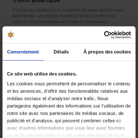
Protégez vos abeilles grâce au système de nasse sélective avec
Grille Néoppi : une solution durable et facile à installer pour
capturer le frelon asiatique sans nuire à la biodiversité.
LIRE LA SUITE
Consentement
Détails
À propos des cookies
Ce site web utilise des cookies.
Les cookies nous permettent de personnaliser le contenu
et les annonces, d'offrir des fonctionnalités relatives aux
médias sociaux et d'analyser notre trafic. Nous
partageons également des informations sur l'utilisation de
notre site avec nos partenaires de médias sociaux, de
publicité et d'analyse, qui peuvent combiner celles-ci
Autour du rucher
L'actu des apiculteurs
avec d'autres informations que vous leur avez fournies
Frelon à pattes jaunes : que dit le plan
ou qu'ils ont collectées lors de votre utilisation de leurs
national 2024 pour protéger les