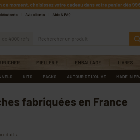
n ce moment, choisissez votre cadeau dans votre panier dès 99€
 débutants
Avis clients
Aide & FAQ
+ de 4000 réfs
U RUCHER
MIELLERIE
EMBALLAGE
LIVRES
NNELS
KITS
PACKS
AUTOUR DE L’OLIVE
MADE IN F
hes fabriquées en France
 produits.