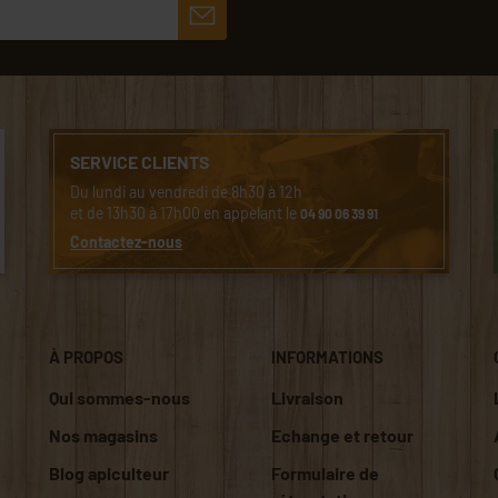
SERVICE CLIENTS
Du lundi au vendredi de 8h30 à 12h
et de 13h30 à 17h00 en appelant le
04 90 06 39 91
Contactez-nous
À PROPOS
INFORMATIONS
Qui sommes-nous
Livraison
Nos magasins
Echange et retour
Blog apiculteur
Formulaire de