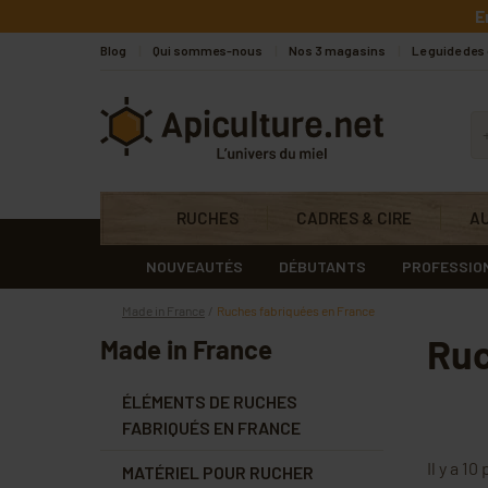
Skip to main content
E
Blog
Qui sommes-nous
Nos 3 magasins
Le guide des
Apiculture.net
RUCHES
CADRES & CIRE
A
NOUVEAUTÉS
DÉBUTANTS
PROFESSIO
Made in France
Ruches fabriquées en France
Ruc
Made in France
ÉLÉMENTS DE RUCHES
FABRIQUÉS EN FRANCE
Il y a 10
MATÉRIEL POUR RUCHER