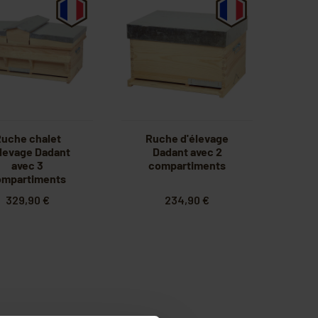
uche chalet
Ruche d'élevage
élevage Dadant
Dadant avec 2
avec 3
compartiments
ompartiments
329,90 €
234,90 €