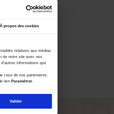
À propos des cookies
nnalités relatives aux médias
on de notre site avec nos
 d'autres informations que
ue ceux de nos partenaires.
le lien
Paramétrer
.
Valider