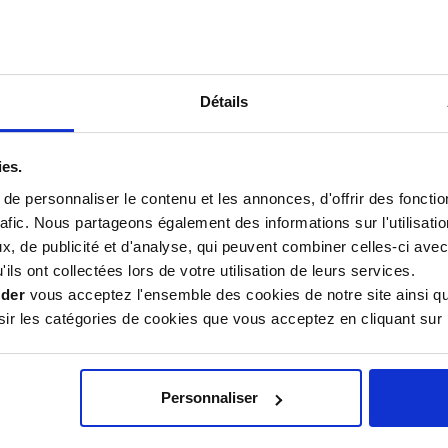
Détails
PRIX DEGRESSIF
PRIX DEGRESSIF
he Voirnot 10
Ruche Nicot
cadres
Langstroth-Dadant
ies.
10 cadres + Cadres
e personnaliser le contenu et les annonces, d'offrir des fonctio
filés
rafic. Nous partageons également des informations sur l'utilisati
79,90 €
, de publicité et d'analyse, qui peuvent combiner celles-ci avec
119,90 €
ils ont collectées lors de votre utilisation de leurs services.
ider
vous acceptez l'ensemble des cookies de notre site ainsi q
r les catégories de cookies que vous acceptez en cliquant sur 
Personnaliser