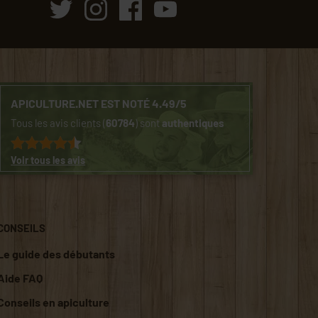
APICULTURE.NET EST NOTÉ 4.49/5
Tous les avis clients (
60784
) sont
authentiques
Voir tous les avis
CONSEILS
Le guide des débutants
Aide FAQ
Conseils en apiculture