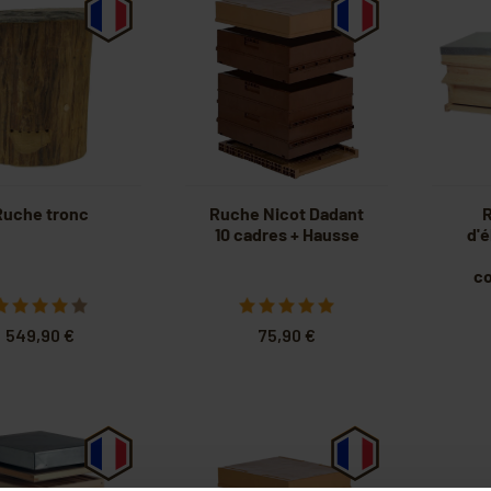
Ruche tronc
Ruche Nicot Dadant
R
10 cadres + Hausse
d'
c
549,90 €
75,90 €