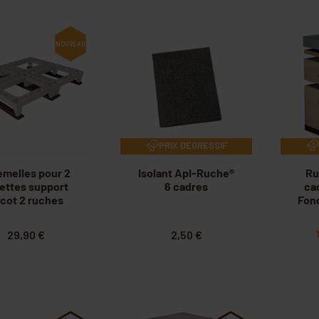
NOUVEAU
PRIX DEGRESSIF
emelles pour 2
Isolant Api-Ruche®
Ru
ettes support
6 cadres
ca
cot 2 ruches
Fon
29,90 €
2,50 €