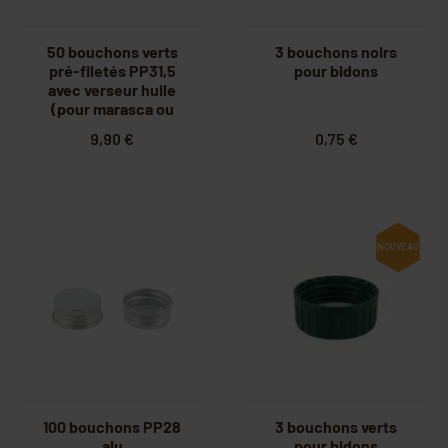
50 bouchons verts
3 bouchons noirs
pré-filetés PP31,5
pour bidons
avec verseur huile
(pour marasca ou
dorica)
9,90 €
0,75 €
NOUVEAU
100 bouchons PP28
3 bouchons verts
alu
pour bidons