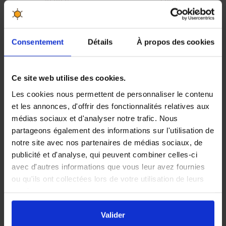
12,90 €
1,90 €
Consentement
Détails
À propos des cookies
Ce site web utilise des cookies.
Les cookies nous permettent de personnaliser le contenu
et les annonces, d'offrir des fonctionnalités relatives aux
médias sociaux et d'analyser notre trafic. Nous
partageons également des informations sur l'utilisation de
notre site avec nos partenaires de médias sociaux, de
1600 bouchons
1600 bouchons
publicité et d'analyse, qui peuvent combiner celles-ci
plastiques verts
plastiques noirs
pour bouteilles
pour bouteilles
avec d'autres informations que vous leur avez fournies
Marasca
Marasca
ou qu'ils ont collectées lors de votre utilisation de leurs
256,00 €
256,00 €
services.
En cliquant sur le bouton
Valider
vous acceptez
l'ensemble des cookies de notre site ainsi que ceux de
Valider