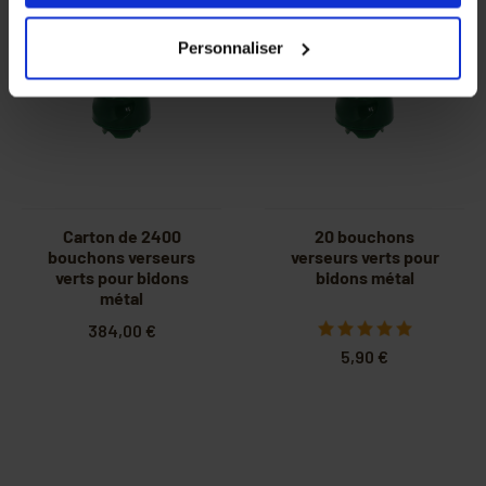
nos partenaires. Vous pouvez également choisir les
catégories de cookies que vous acceptez en cliquant sur
Personnaliser
le lien
Paramétrer
.
Carton de 2400
20 bouchons
bouchons verseurs
verseurs verts pour
verts pour bidons
bidons métal
métal
384,00 €
5,90 €