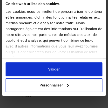
Ce site web utilise des cookies.
Les cookies nous permettent de personnaliser le contenu
et les annonces, d'offrir des fonctionnalités relatives aux
médias sociaux et d'analyser notre trafic. Nous
partageons également des informations sur l'utilisation de
notre site avec nos partenaires de médias sociaux, de
publicité et d'analyse, qui peuvent combiner celles-ci
avec d'autres informations que vous leur avez fournies
ou qu'ils ont collectées lors de votre utilisation de leurs
services.
En cliquant sur le bouton
Valider
vous acceptez
Sachet de 5 billes
Sac de filtrage pour
l'ensemble des cookies de notre site ainsi que ceux de
Valider
pour extracteur
pressoir 40 litres
nos partenaires. Vous pouvez également choisir les
Quarti
catégories de cookies que vous acceptez en cliquant sur
Personnaliser
le lien
Paramétrer
.
27,90 €
7,90 €