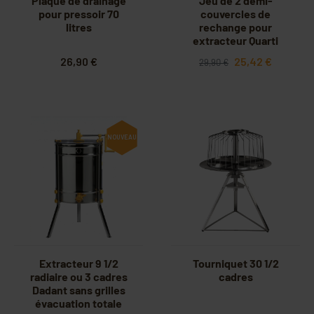
Plaque de drainage
Jeu de 2 demi-
pour pressoir 70
couvercles de
litres
rechange pour
extracteur Quarti
diam. 370 mm C13
26,90 €
25,42 €
29,90 €
NOUVEAU
Extracteur 9 1/2
Tourniquet 30 1/2
radiaire ou 3 cadres
cadres
Dadant sans grilles
évacuation totale