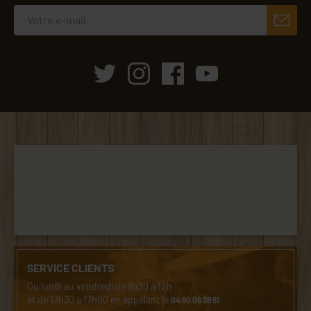
SERVICE CLIENTS
Du lundi au vendredi de 8h30 à 12h
et de 13h30 à 17h00 en appelant le
04 90 06 39 91