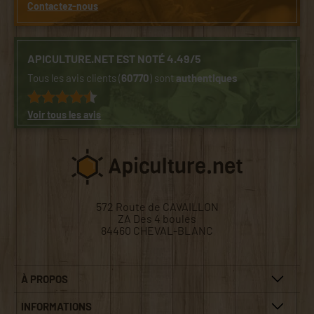
Contactez-nous
APICULTURE.NET EST NOTÉ 4.49/5
Tous les avis clients (
60770
) sont
authentiques
Voir tous les avis
572 Route de CAVAILLON
ZA Des 4 boules
84460 CHEVAL-BLANC
À PROPOS
INFORMATIONS