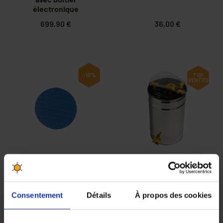
électronique
699,90 €
36,00 €
-10%
TOP
VENTES
Plaque de drainage
Extracteur 4 1/2 ou
pour pressoir 4
2 cadres Dadant
litres
(sans pieds)
Consentement
Détails
À propos des cookies
15,21 €
16,90 €
234,90 €