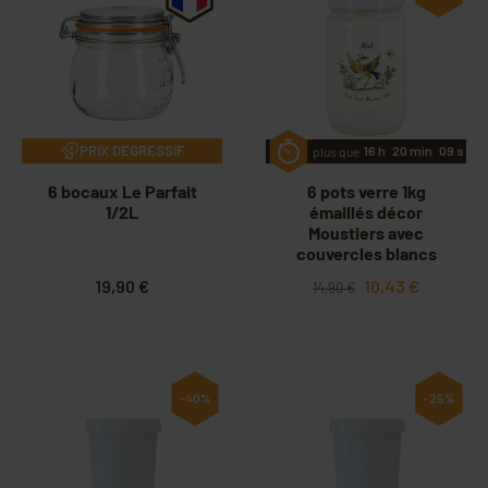
PRIX DEGRESSIF
plus que
16
h
20
min
08
s
6 bocaux Le Parfait
6 pots verre 1kg
1/2L
émaillés décor
Moustiers avec
couvercles blancs
TO82
19,90 €
10,43 €
14,90 €
-40%
-25%