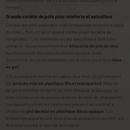
conditionnements : de 25 à 300 pots plastiques prêts à
l’emploi.
Grande variété de pots pour miellerie et apiculteur
Certes, les pots plastique sont l’emballage incontournable
du miel… Mais on peut quand même jouer la carte de
l’originalité ! Les mielleries et les apiculteurs l’ont bien
compris : ils personnifient leur
étiquette de pot de miel
,
ou choisissent des pots de miel originaux. Avec
Apiculture, les professionnels ont le choix pour leur
mise
en pot
.
S’ils souhaitent mettre en valeur leur miel, ils privilégient
les
pots de miel en plastique Nicot transparent
. Rien de
tel pour montrer la clarté du miel d’acacia, la douceur du
miel crémeux ou la couleur ambrée du miel de châtaignier.
Les apiculteurs et les mielleries peuvent au contraire
choisir un
pot de miel en plastique Nicot opaque
. Cet
emballage apporte une plus grande protection au miel, qui
doit être stocké à l’abri de la lumière.