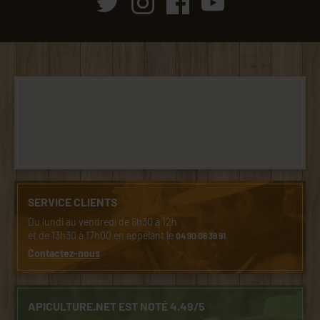
SERVICE CLIENTS
Du lundi au vendredi de 8h30 à 12h
et de 13h30 à 17h00 en appelant le
04 90 06 39 91
Contactez-nous
APICULTURE.NET EST NOTÉ 4.49/5