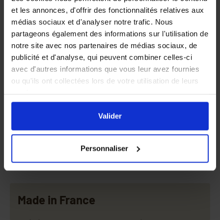
et les annonces, d'offrir des fonctionnalités relatives aux
médias sociaux et d'analyser notre trafic. Nous
partageons également des informations sur l'utilisation de
notre site avec nos partenaires de médias sociaux, de
publicité et d'analyse, qui peuvent combiner celles-ci
25 pots Nicot Miel
25 pots Nicot
avec d'autres informations que vous leur avez fournies
500g (PEP)
transparents 1kg
ou qu'ils ont collectées lors de votre utilisation de leurs
(PAL)
services.
En cliquant sur le bouton
Valider
vous acceptez
l'ensemble des cookies de notre site ainsi que ceux de
Valider
11,90 €
15,90 €
nos partenaires. Vous pouvez également choisir les
catégories de cookies que vous acceptez en cliquant sur
Personnaliser
le lien
Paramétrer
.
Made in France