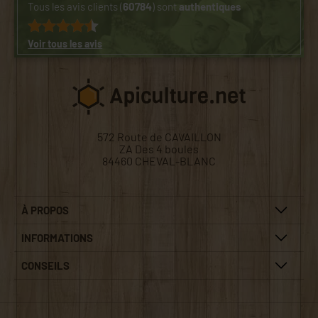
Tous les avis clients (
60784
) sont
authentiques
Voir tous les avis
572 Route de CAVAILLON
ZA Des 4 boules
84460 CHEVAL-BLANC
À PROPOS
INFORMATIONS
CONSEILS