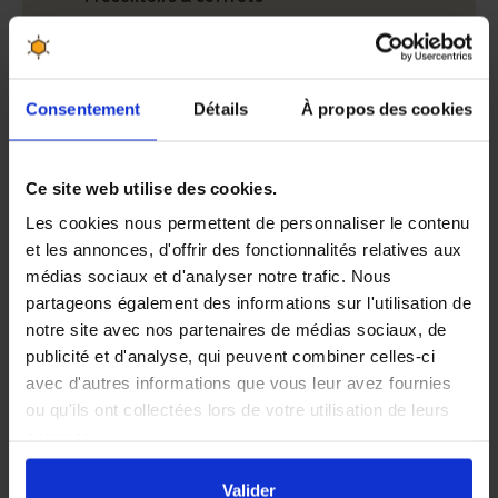
Panneaux publicitaires
CONDITIONNEMENT
Consentement
Détails
À propos des cookies
EMBALLAGES PROFESSIONNELS
Ce site web utilise des cookies.
Les cookies nous permettent de personnaliser le contenu
et les annonces, d'offrir des fonctionnalités relatives aux
médias sociaux et d'analyser notre trafic. Nous
partageons également des informations sur l'utilisation de
notre site avec nos partenaires de médias sociaux, de
publicité et d'analyse, qui peuvent combiner celles-ci
Les meilleurs produits aux
30 jours pour changer
avec d'autres informations que vous leur avez fournies
meilleurs prix
d'avis, satisfait ou
remboursé
ou qu'ils ont collectées lors de votre utilisation de leurs
services.
En cliquant sur le bouton
Valider
vous acceptez
l'ensemble des cookies de notre site ainsi que ceux de
Valider
Des professionnels vous
Gagnez des points de