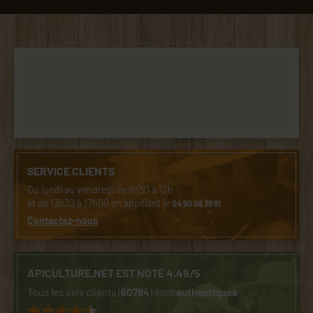
SERVICE CLIENTS
Du lundi au vendredi de 8h30 à 12h
et de 13h30 à 17h00 en appelant le
04 90 06 39 91
Contactez-nous
APICULTURE.NET EST NOTÉ 4.49/5
Tous les avis clients (
60784
) sont
authentiques