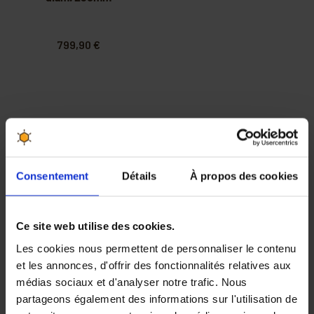
799,90 €
Miellerie
Consentement
Détails
À propos des cookies
KITS MIELLERIE
DÉSOPERCULATION
Ce site web utilise des cookies.
Les cookies nous permettent de personnaliser le contenu
EXTRACTEUR À MIEL
et les annonces, d'offrir des fonctionnalités relatives aux
MATURATION MIEL
médias sociaux et d'analyser notre trafic. Nous
partageons également des informations sur l'utilisation de
MISE EN POT