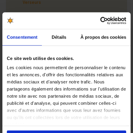
Verseurs
ETIQUETTES
PUBLICITÉ
Consentement
Détails
À propos des cookies
CONDITIONNEMENT
EMBALLAGES PROFESSIONNELS
Ce site web utilise des cookies.
Les cookies nous permettent de personnaliser le contenu
et les annonces, d'offrir des fonctionnalités relatives aux
médias sociaux et d'analyser notre trafic. Nous
partageons également des informations sur l'utilisation de
notre site avec nos partenaires de médias sociaux, de
publicité et d'analyse, qui peuvent combiner celles-ci
avec d'autres informations que vous leur avez fournies
Les meilleurs produits aux
30 jours pour changer
ou qu'ils ont collectées lors de votre utilisation de leurs
meilleurs prix
d'avis, satisfait ou
services.
remboursé
En cliquant sur le bouton
Valider
vous acceptez