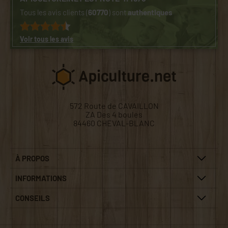
Tous les avis clients (
60770
) sont
authentiques
Voir tous les avis
572 Route de CAVAILLON
ZA Des 4 boules
84460 CHEVAL-BLANC
À PROPOS
INFORMATIONS
CONSEILS