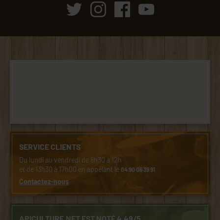
SERVICE CLIENTS
Du lundi au vendredi de 8h30 à 12h
et de 13h30 à 17h00 en appelant le
04 90 06 39 91
Contactez-nous
APICULTURE.NET EST NOTÉ 4.49/5