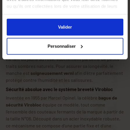
Le charme authentique du manche en hêtre
ou qu'ils ont collectées lors de votre utilisation de leurs
L'esthétique de ce couteau de poche réside également
services.
dans son
manche de 14,82 cm en bois de hêtre
. Matériau
En cliquant sur le bouton
Valider
vous acceptez
le plus utilisé pour la fabrication des manches Opinel, ce
l'ensemble des cookies de notre site ainsi que ceux de
Valider
bois est
certifié PEFC
et provient directement
nos partenaires. Vous pouvez également choisir les
d'exploitations éco-gérées situées dans le Jura et le
catégories de cookies que vous acceptez en cliquant sur
Vercors. Il s'agit d'un bois dur, résistant et facile à
Personnaliser
le lien
Paramétrer
.
travailler. Il offre un aspect homogène aux teintes claires,
variant du jaune au rosé, subtilement parsemé de petits
traits sombres naturels. Pour assurer sa longévité, le
manche est
soigneusement verni
afin d'être parfaitement
protégé contre l'humidité et les salissures.
Sécurité absolue avec le système breveté Virobloc
Inventée en 1955 par Marcel Opinel, la célèbre
bague de
sécurité Virobloc
équipe ce modèle, tout comme
l'ensemble des couteaux fermants de la marque à partir de
la taille N°06. Découpé dans un acier inoxydable robuste,
ce mécanisme se compose d'une partie fixe et d'une