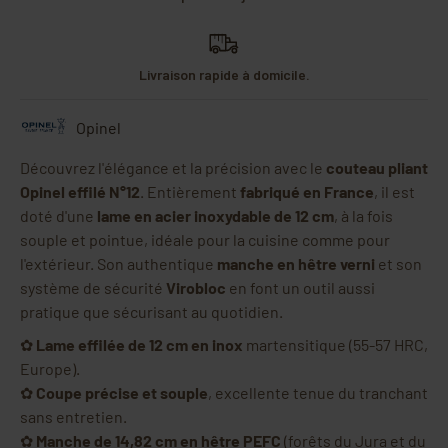
Livraison rapide à domicile.
Opinel
Découvrez l'élégance et la précision avec le
couteau pliant
Opinel effilé N°12
. Entièrement
fabriqué en France
, il est
doté d'une
lame en acier inoxydable de 12 cm
, à la fois
souple et pointue, idéale pour la cuisine comme pour
l'extérieur. Son authentique
manche en hêtre verni
et son
système de sécurité
Virobloc
en font un outil aussi
pratique que sécurisant au quotidien.
✿
Lame effilée de 12 cm en inox
martensitique (55-57 HRC,
Europe).
✿
Coupe précise et souple
, excellente tenue du tranchant
sans entretien.
✿
Manche de 14,82 cm en hêtre PEFC
(forêts du Jura et du