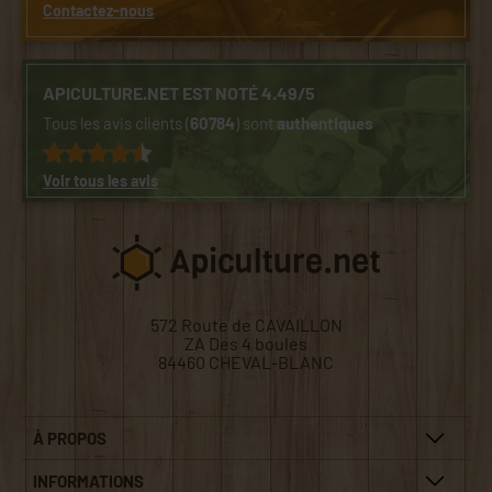
Contactez-nous
APICULTURE.NET EST NOTÉ 4.49/5
Tous les avis clients (
60784
) sont
authentiques
Voir tous les avis
572 Route de CAVAILLON
ZA Des 4 boules
84460 CHEVAL-BLANC
À PROPOS
INFORMATIONS