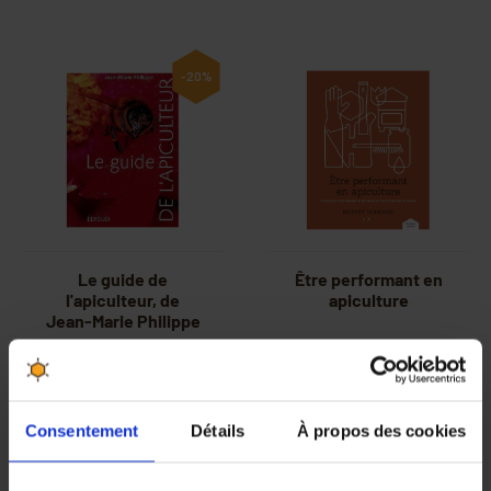
-20%
Le guide de
Être performant en
l'apiculteur, de
apiculture
Jean-Marie Philippe
32,00 €
40,00 €
42,50 €
Consentement
Détails
À propos des cookies