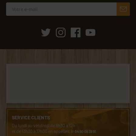
SERVICE CLIENTS
Du lundi au vendredi de 8h30 à 12h
et de 13h30 à 17h00 en appelant le
04 90 06 39 91