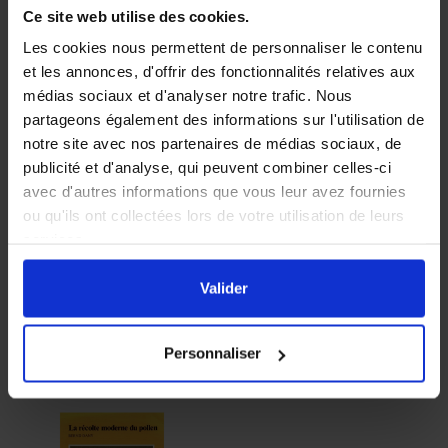
Ce site web utilise des cookies.
-10%
Les cookies nous permettent de personnaliser le contenu
et les annonces, d'offrir des fonctionnalités relatives aux
médias sociaux et d'analyser notre trafic. Nous
partageons également des informations sur l'utilisation de
notre site avec nos partenaires de médias sociaux, de
publicité et d'analyse, qui peuvent combiner celles-ci
avec d'autres informations que vous leur avez fournies
L’élevage des
À la recherche des
ou qu'ils ont collectées lors de votre utilisation de leurs
reines, Gilles Fert
meilleures races
services.
d’abeilles, Frère
Adam
En cliquant sur le bouton
Valider
vous acceptez
l'ensemble des cookies de notre site ainsi que ceux de
Valider
17,00 €
nos partenaires. Vous pouvez également choisir les
22,46 €
24,95 €
catégories de cookies que vous acceptez en cliquant sur
Personnaliser
le lien
Paramétrer
.