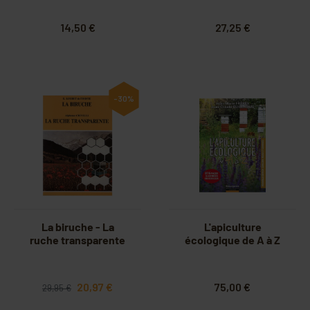
14,50 €
27,25 €
-30%
La biruche - La
L'apiculture
ruche transparente
écologique de A à Z
20,97 €
75,00 €
29,95 €