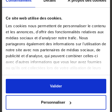
Consentement
Détails
À propos des cookies
De plus, la larve étalon aide à réduire les erreurs
courantes que font souvent les apiculteurs moins
Ce site web utilise des cookies.
expérimentés, comme sélectionner des larves trop
petites ou trop grandes. En utilisant cet étalon, ils
Les cookies nous permettent de personnaliser le contenu
peuvent améliorer considérablement leurs taux de
et les annonces, d'offrir des fonctionnalités relatives aux
réussite et
produire des reines de haute qualité
de
médias sociaux et d'analyser notre trafic. Nous
manière plus cohérente.
partageons également des informations sur l'utilisation de
notre site avec nos partenaires de médias sociaux, de
L’utilisation de la larve étalon ne se limite pas aux
publicité et d'analyse, qui peuvent combiner celles-ci
débutants. Même les apiculteurs expérimentés peuvent
avec d'autres informations que vous leur avez fournies
bénéficier de cet outil pour
standardiser leur processus
ou qu'ils ont collectées lors de votre utilisation de leurs
de sélection
et
garantir une constance dans la qualité des
services.
reines élevées
.
En cliquant sur le bouton
Valider
vous acceptez
Matière
Plastique
l'ensemble des cookies de notre site ainsi que ceux de
Valider
nos partenaires. Vous pouvez également choisir les
catégories de cookies que vous acceptez en cliquant sur
Personnaliser
le lien
Paramétrer
.