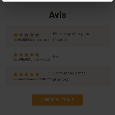
Avis
Pièce trop cher pour le
résultat .
Par
HUBERT G
le 11/05/2026
Ras
Par
ARNAUD J
le 19/04/2026
Correspond à mes
attentes
Par
Jean René G
le 05/11/2024
VOIR TOUS LES AVIS