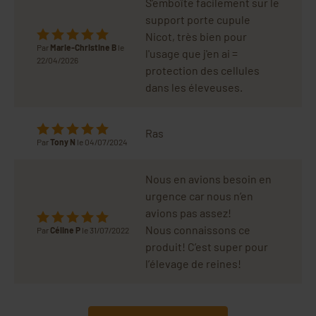
S'emboîte facilement sur le
support porte cupule
Nicot, très bien pour
Par
Marie-Christine B
le
l'usage que j'en ai =
22/04/2026
protection des cellules
dans les éleveuses.
Ras
Par
Tony N
le 04/07/2024
Nous en avions besoin en
urgence car nous n’en
avions pas assez!
Nous connaissons ce
Par
Céline P
le 31/07/2022
produit! C’est super pour
l’élevage de reines!