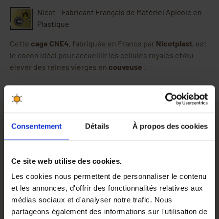
Nicot - Fabricant Français de Matériel Apicole en
Plastique
Cette
cage CNE4
, fabriquée en France par
Nicotplast
, est
le cocon idéal pour accueillir les cellules royales et/ou
élever des reines vierges en
couveuse
!
Consentement
Détails
À propos des cookies
Cage CNE4 Nicot pour Incubateur à abeilles
La
cage Nicot CNE4
est spécialement fabriquée par Nicot
Ce site web utilise des cookies.
pour accueillir chaque cellule royale dans la couveuse et,
si on souhaite, faire naitre des reines vierges. Elle recevra
Les cookies nous permettent de personnaliser le contenu
la c
ellule royale
et lui offrira la protection nécessaire à
et les annonces, d'offrir des fonctionnalités relatives aux
son développement au sein de la
couveuse apicole
. Il
médias sociaux et d'analyser notre trafic. Nous
suffit de remplir l'
incubateur
avec les cages, ouverture
partageons également des informations sur l'utilisation de