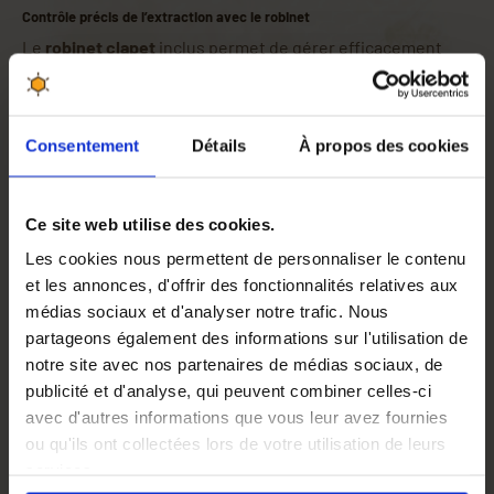
Contrôle précis de l’extraction avec le robinet
Le
robinet clapet
inclus permet de gérer efficacement
l’écoulement du miel, offrant une précision et une
propreté optimales. Ce robinet est facile à manipuler et
permet de remplir les pots de miel sans gaspillage. Il est
Consentement
Détails
À propos des cookies
essentiel pour garantir une extraction fluide et sans
effort.
Pourquoi choisir ce maturateur en plastique transparent ?
Ce site web utilise des cookies.
Le choix de ce maturateur réside non seulement dans sa
Les cookies nous permettent de personnaliser le contenu
légèreté et sa robustesse, mais également dans sa
et les annonces, d'offrir des fonctionnalités relatives aux
transparence
, qui ajoute une couche d'efficacité au
médias sociaux et d'analyser notre trafic. Nous
processus de décantation. De plus, son
couvercle avec
partageons également des informations sur l'utilisation de
système d'inviolabilité
assure une sécurité maximale
notre site avec nos partenaires de médias sociaux, de
contre les contaminants extérieurs, tout en préservant la
publicité et d'analyse, qui peuvent combiner celles-ci
qualité du miel.
avec d'autres informations que vous leur avez fournies
La maturation du miel
ou qu'ils ont collectées lors de votre utilisation de leurs
Processus de maturation
services.
La
maturation du miel
est une étape cruciale qui