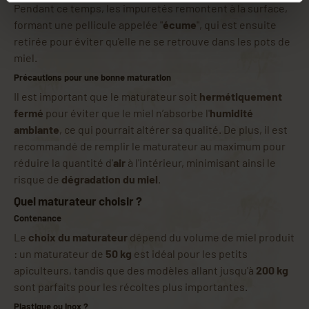
Pendant ce temps, les impuretés remontent à la surface,
formant une pellicule appelée "
écume
", qui est ensuite
retirée pour éviter qu'elle ne se retrouve dans les pots de
miel.
Précautions pour une bonne maturation
Il est important que le maturateur soit
hermétiquement
fermé
pour éviter que le miel n’absorbe l'
humidité
ambiante
, ce qui pourrait altérer sa qualité. De plus, il est
recommandé de remplir le maturateur au maximum pour
réduire la quantité d'
air
à l'intérieur, minimisant ainsi le
risque de
dégradation du miel
.
Quel maturateur choisir ?
Contenance
Le
choix du maturateur
dépend du volume de miel produit
: un maturateur de
50 kg
est idéal pour les petits
apiculteurs, tandis que des modèles allant jusqu'à
200 kg
sont parfaits pour les récoltes plus importantes.
Plastique ou inox ?