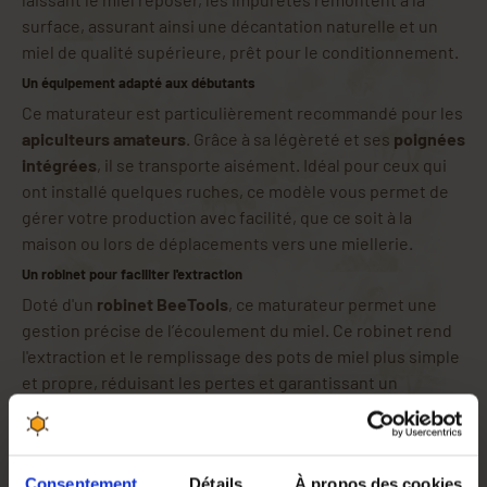
surface, assurant ainsi une décantation naturelle et un
miel de qualité supérieure, prêt pour le conditionnement.
Un équipement adapté aux débutants
Ce maturateur est particulièrement recommandé pour les
apiculteurs amateurs
. Grâce à sa légèreté et ses
poignées
intégrées
, il se transporte aisément. Idéal pour ceux qui
ont installé quelques ruches, ce modèle vous permet de
gérer votre production avec facilité, que ce soit à la
maison ou lors de déplacements vers une miellerie.
Un robinet pour faciliter l'extraction
Doté d'un
robinet BeeTools
, ce maturateur permet une
gestion précise de l’écoulement du miel. Ce robinet rend
l'extraction et le remplissage des pots de miel plus simple
et propre, réduisant les pertes et garantissant un
contrôle total sur le flux du miel.
Pourquoi choisir ce maturateur en plastique ?
Le choix d’un maturateur en
plastique alimentaire
garantit
Consentement
Détails
À propos des cookies