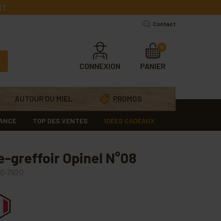
 !
Contact
0
CONNEXION
PANIER
AUTOUR DU MIEL
PROMOS
RANCE
TOP DES VENTES
IDÉES CADEAUX
e-greffoir Opinel N°08
0-7920