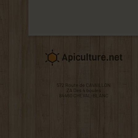
572 Route de CAVAILLON
ZA Des 4 boules
84460 CHEVAL-BLANC