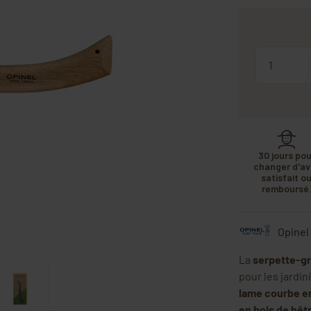
Quantité
30 jours pou
changer d'avi
satisfait o
remboursé
Opinel
La
serpette-gr
pour les jardin
lame courbe e
en bois de hêt