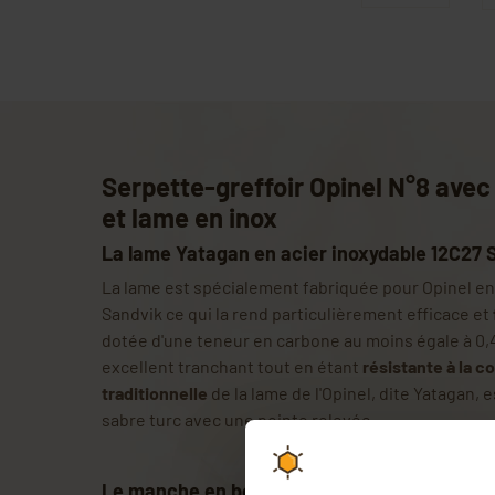
Serpette-greffoir Opinel N°8 ave
et lame en inox
La lame Yatagan en acier inoxydable 12C27 
La lame est spécialement fabriquée pour Opinel e
Sandvik ce qui la rend particulièrement efficace et
dotée d'une teneur en carbone au moins égale à 0,
excellent tranchant tout en étant
résistante à la c
traditionnelle
de la lame de l'Opinel, dite Yatagan, e
sabre turc avec une pointe relevée.
Le manche en bois de hêtre