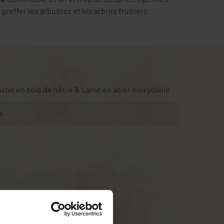
 greffer les arbustes et les arbres fruitiers.
che en bois de hêtre & Lame en acier inoxydable
m