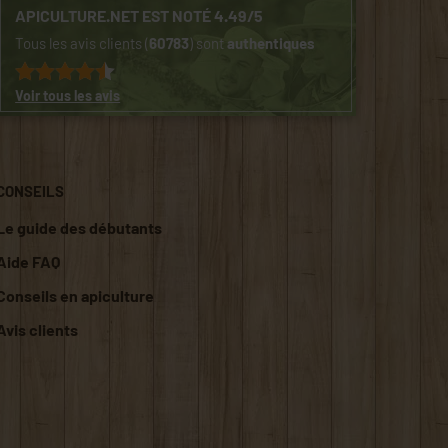
APICULTURE.NET EST NOTÉ 4.49/5
Tous les avis clients (
60783
) sont
authentiques
Voir tous les avis
CONSEILS
Le guide des débutants
Aide FAQ
Conseils en apiculture
Avis clients