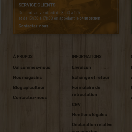
SERVICE CLIENTS
Du lundi au vendredi de 8h30 à 12h
et de 13h30 à 17h00 en appelant le
04 90 06 39 91
Contactez-nous
À PROPOS
INFORMATIONS
Qui sommes-nous
Livraison
Nos magasins
Echange et retour
Blog apiculteur
Formulaire de
rétractation
Contactez-nous
CGV
Mentions légales
Déclaration relative
aux cookies