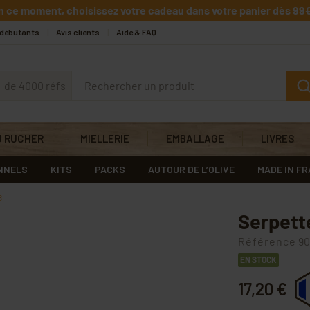
n ce moment, choisissez votre cadeau dans votre panier dès 99€
 débutants
Avis clients
Aide & FAQ
+ de 4000 réfs
U RUCHER
MIELLERIE
EMBALLAGE
LIVRES
NNELS
KITS
PACKS
AUTOUR DE L’OLIVE
MADE IN F
8
Serpett
Référence
90
EN STOCK
17,20 €