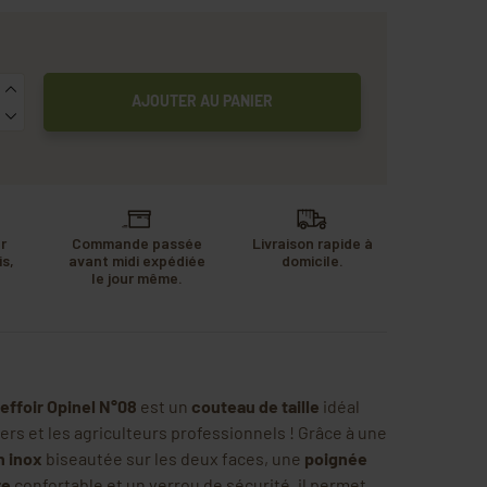
AJOUTER AU PANIER
r
Commande passée
Livraison rapide à
s,
avant midi expédiée
domicile.
u
le jour même.
.
effoir Opinel N°08
est un
couteau de taille
idéal
iers et les agriculteurs professionnels ! Grâce à une
n inox
biseautée sur les deux faces, une
poignée
re
confortable et un verrou de sécurité, il permet