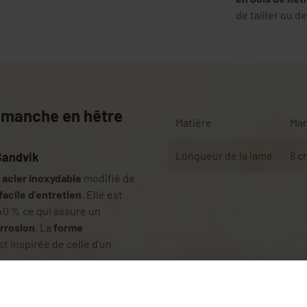
de tailler ou de
c manche en hêtre
Matière
Man
Longueur de la lame
8 c
Sandvik
n
acier inoxydable
modifié de
facile d'entretien
. Elle est
40 % ce qui assure un
orrosion
. La
forme
st inspirée de celle d'un