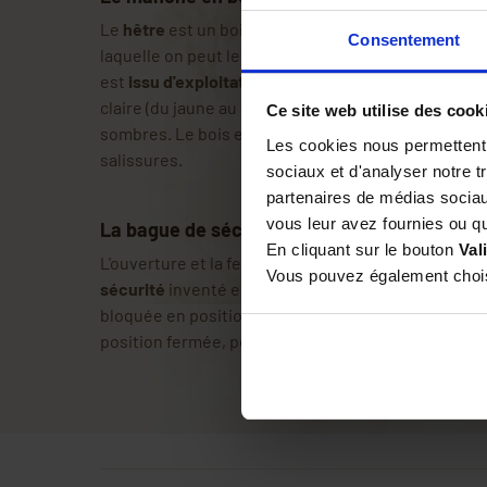
Le
hêtre
est un bois réputé pour sa dureté, sa résis
Consentement
laquelle on peut le travailler. Le hêtre utilisé pou
est
issu d'exploitations françaises
et offre un
aspe
claire (du jaune au rosé selon les modèles) marbré
Ce site web utilise des cook
sombres. Le bois est
verni
pour mieux le protéger c
Les cookies nous permettent d
salissures.
sociaux et d'analyser notre t
partenaires de médias sociaux
vous leur avez fournies ou qu'
La bague de sécurité Virobloc
En cliquant sur le bouton
Val
L'ouverture et la fermeture de l'Opinel sont verroui
Vous pouvez également choisi
sécurité
inventé en 1955 par Marcel Opinel : le Viro
bloquée en position ouverte, pour ne pas qu'elle se
position fermée, pour sécuriser le transport.