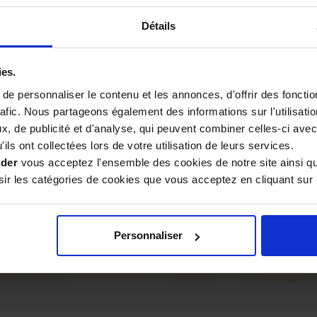
tance et la facilité avec
Détails
r la confection du manche
ct très chic
avec une couleur
e de petites veinules
ies.
ontre l'humidité et les
e personnaliser le contenu et les annonces, d'offrir des fonctio
rafic. Nous partageons également des informations sur l'utilisati
, de publicité et d'analyse, qui peuvent combiner celles-ci avec
ils ont collectées lors de votre utilisation de leurs services.
ider
vous acceptez l'ensemble des cookies de notre site ainsi q
llées par un
système de
r les catégories de cookies que vous acceptez en cliquant sur 
bloc. La lame peut ainsi être
 referme sur les doigts, et en
Personnaliser