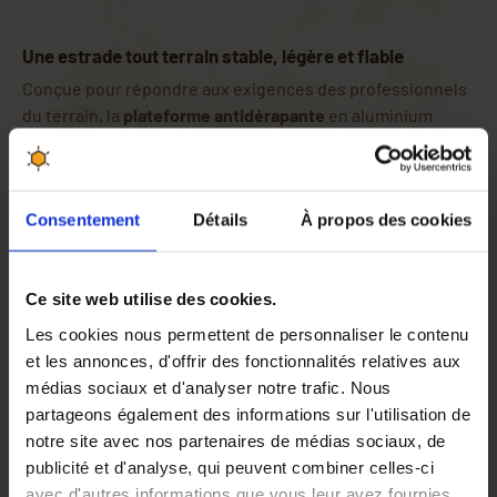
Une estrade tout terrain stable, légère et fiable
Conçue pour répondre aux exigences des professionnels
du terrain, la
plateforme antidérapante
en aluminium
assure un accès sécurisé aux zones situées en hauteur
tout en garantissant
une stabilité optimale
, même sur sol
irrégulier. Cette estrade est particulièrement adaptée
Consentement
Détails
À propos des cookies
pour les
travaux agricoles, les récoltes fruitières ou
l’entretien de vergers
.
Stabilité et sécurité garanties
Ce site web utilise des cookies.
Grâce à ses
sabots auto-stables et stabilisants
, cette
Les cookies nous permettent de personnaliser le contenu
plateforme reste fermement ancrée sur différents types
et les annonces, d'offrir des fonctionnalités relatives aux
de surfaces. La surface antidérapante permet de
médias sociaux et d'analyser notre trafic. Nous
travailler en toute confiance, même par temps humide.
partageons également des informations sur l'utilisation de
Conçue pour la mobilité
notre site avec nos partenaires de médias sociaux, de
Avec son
poids léger de 4,4 kg
et sa
anse semi-rigide
,
publicité et d'analyse, qui peuvent combiner celles-ci
vous pouvez facilement la transporter ou la traîner d’un
avec d'autres informations que vous leur avez fournies