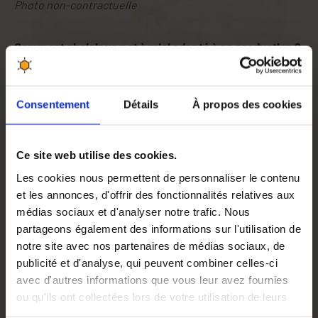
Photo non-contractuelle
Comment choisir un pot à miel adapté à sa production ?
Le bon emballage du miel est capital pour conserver la
fraîcheur, la texture et le goût de cette délicieuse
substance.
Pot à miel en plastique ou pot à miel en verre
?
Consentement
Détails
À propos des cookies
Le débat fait rage chez les apiculteurs. C'est pour quoi
nous avons rédigé un
article sur le matériel
d'emballage
où nous vous livrons toutes les clefs pour
Ce site web utilise des cookies.
choisir un contenant adapté à vos besoins.
Les cookies nous permettent de personnaliser le contenu
et les annonces, d'offrir des fonctionnalités relatives aux
médias sociaux et d'analyser notre trafic. Nous
Comment conserver le miel ?
partageons également des informations sur l'utilisation de
Dans ce
tutoriel sur la conservation du miel
, nous vous
notre site avec nos partenaires de médias sociaux, de
livrons toutes nos astuces : comment
conditionner le
publicité et d'analyse, qui peuvent combiner celles-ci
mie
l, où
stocker le miel
et comment
prévenir la
avec d'autres informations que vous leur avez fournies
cristallisation du miel
.
ou qu'ils ont collectées lors de votre utilisation de leurs
services.
Hauteur
100 mm