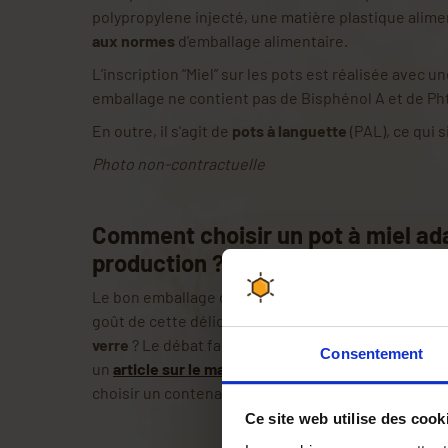
polypropylene injecté, une matière plastique alime
aux normes
d’emballage alimentaire.
L’inscription “Miel” sur les pots est réalisée avec u
emballage ne contient pas de Bisphénol A et de Ph
En outre, il s'agit de
pots à languette
(PAL), ce qui s
Photo non-contractuelle
Comment choisir un pot à miel ad
production ?
Le bon emballage du miel est capital pour conserver 
goût de cette délicieuse substance.
Pot à miel en 
verre
? Le débat fait rage chez les apiculteurs. C'e
Consentement
un
article sur le matériel d'emballage
où nous vous 
choisir un contenant adapté à vos besoins.
Ce site web utilise des cook