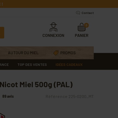
 !
Contact
0
CONNEXION
PANIER
AUTOUR DU MIEL
PROMOS
RANCE
TOP DES VENTES
IDÉES CADEAUX
 Nicot Miel 500g (PAL)
Référence
225-0200_MT
89 avis