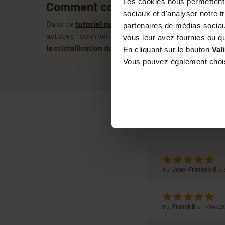
Les cookies nous permettent d
Comment conserver le miel ?
sociaux et d'analyser notre t
Dans ce
tutoriel sur la conservation du miel
, nous 
partenaires de médias sociaux
astuces : comment
conditionner le mie
l, où
stocker
vous leur avez fournies ou qu'
la cristallisation du miel
.
En cliquant sur le bouton
Val
Vous pouvez également choisi
Par
Jean-François G
le
Par
Franck B
le 17/04/2