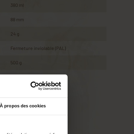
380 ml
88 mm
24 g
Fermeture inviolable (PAL)
500 g
À propos des cookies