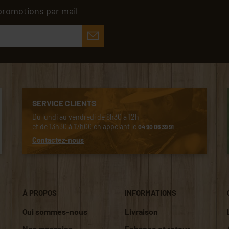
promotions par mail
SERVICE CLIENTS
Du lundi au vendredi de 8h30 à 12h
et de 13h30 à 17h00 en appelant le
04 90 06 39 91
Contactez-nous
À PROPOS
INFORMATIONS
Qui sommes-nous
Livraison
Nos magasins
Echange et retour