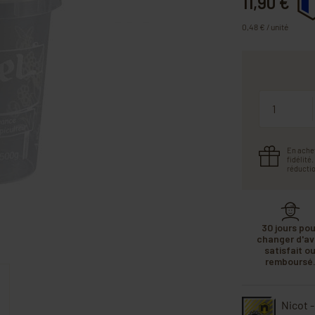
11,90 €
0,48 € / unité
Quantité
En ache
fidélité
réductio
30 jours pou
changer d'avi
satisfait o
remboursé
Nicot 