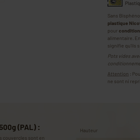
Plasti
Sans Bisphénol
plastique Nico
pour
condition
alimentaire. En 
signifie qu'ils 
Pots vides ave
conditionnemen
Attention
: Pou
ne sont ni repr
 500g (PAL) :
Hauteur
rs couvercles sont en