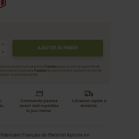
AJOUTER AU PANIER
tant ce produit vous gagnerez
11 points
grâce à notre programme de
. Votre panier totalisera
11 points
qui pourront être convertis en bon de
n pour un prochain achat.
r
Commande passée
Livraison rapide à
s,
avant midi expédiée
domicile.
u
le jour même.
.
- Fabricant Français de Matériel Apicole en