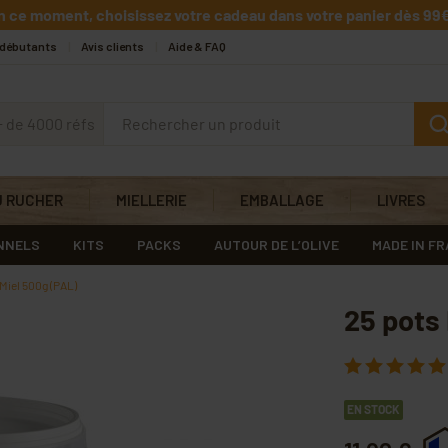
n ce moment, choisissez votre cadeau dans votre panier dès 99€
 débutants
Avis clients
Aide & FAQ
+ de 4000 réfs
U RUCHER
MIELLERIE
EMBALLAGE
LIVRES
NNELS
KITS
PACKS
AUTOUR DE L’OLIVE
MADE IN F
 Miel 500g (PAL)
25 pots
EN STOCK