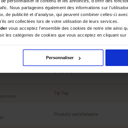
e personnaliser le contenu et les annonces, d'offrir des fonctio
rafic. Nous partageons également des informations sur l'utilisati
vous livrons toutes nos
, de publicité et d'analyse, qui peuvent combiner celles-ci avec
 le miel
et comment
prévenir
ils ont collectées lors de votre utilisation de leurs services.
ider
vous acceptez l'ensemble des cookies de notre site ainsi q
r les catégories de cookies que vous acceptez en cliquant sur 
Personnaliser
Avis
Tip Top
 30/07/2026
Produits satisfaisants
026