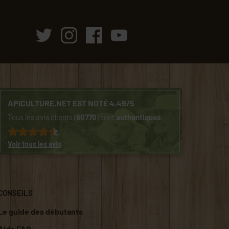
APICULTURE.NET EST NOTÉ 4.49/5
Tous les avis clients (
60770
) sont
authentiques
Voir tous les avis
CONSEILS
Le guide des débutants
Aide FAQ