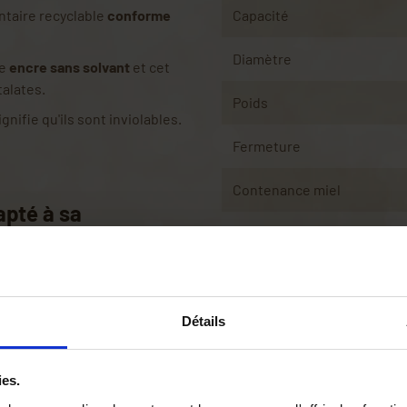
ntaire recyclable
conforme
Capacité
Diamètre
ne
encre sans solvant
et cet
talates.
Poids
ignifie qu'ils sont inviolables.
Fermeture
Contenance miel
apté à sa
la fraîcheur, la texture et le
plastique ou pot à miel en
st pour quoi nous avons rédigé
Détails
livrons toutes les clefs pour
ies.