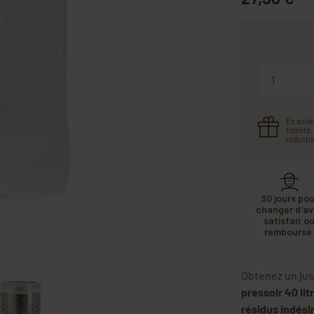
Quantité
En ache
fidélité
réductio
30 jours pou
changer d'avi
satisfait o
remboursé
Obtenez un jus
pressoir 40 lit
résidus indésir