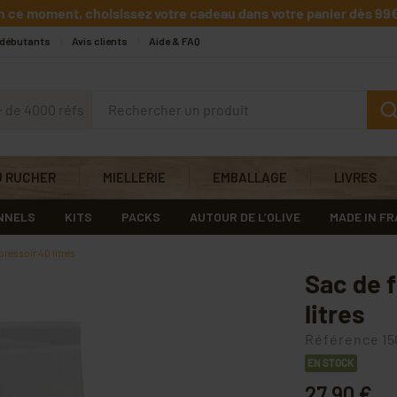
n ce moment, choisissez votre cadeau dans votre panier dès 99€
 débutants
Avis clients
Aide & FAQ
+ de 4000 réfs
U RUCHER
MIELLERIE
EMBALLAGE
LIVRES
NNELS
KITS
PACKS
AUTOUR DE L’OLIVE
MADE IN F
pressoir 40 litres
Sac de f
litres
Référence
15
EN STOCK
27,90 €