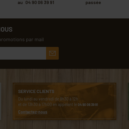
au 04 90 06 39 91
passée
NOUS
promotions par mail
SERVICE CLIENTS
Du lundi au vendredi de 8h30 à 12h
et de 13h30 à 17h00 en appelant le
04 90 06 39 91
Contactez-nous