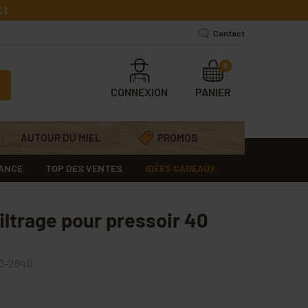
 !
Contact
0
CONNEXION
PANIER
AUTOUR DU MIEL
PROMOS
RANCE
TOP DES VENTES
IDÉES CADEAUX
iltrage pour pressoir 40
0-2640