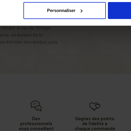
Personnaliser
emplir le sac de filtrage
ents, en évitant de le
our éliminer les résidus, puis
Des
Gagnez des points
professionnels
de fidélité à
vous conseillent
chaque commande