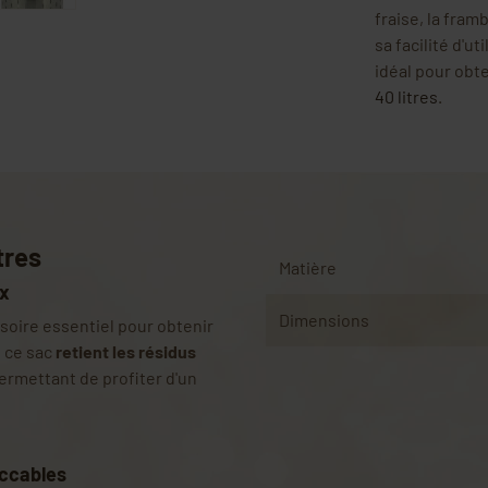
fraise, la framb
sa facilité d'ut
idéal pour obt
40 litres
.
tres
Matière
ux
Dimensions
essoire essentiel pour obtenir
, ce sac
retient les résidus
permettant de profiter d'un
eccables