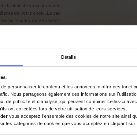
r de la claie de votre pressoir
rédients de votre choix. Le sac
ites particules, garantissant
st simple et pratique, vous
 chaque pressage
.
Détails
alité
, offrant une durabilité
tilisation prolongée et une
ies.
l
peut être facilement lavé à
ongue durée de vie.
e personnaliser le contenu et les annonces, d'offrir des fonctio
rafic. Nous partageons également des informations sur l'utilisati
, de publicité et d'analyse, qui peuvent combiner celles-ci avec
ptimale
ils ont collectées lors de votre utilisation de leurs services.
adaptées au
pressoir de
ider
vous acceptez l'ensemble des cookies de notre site ainsi q
claie, assurant une filtration
r les catégories de cookies que vous acceptez en cliquant sur 
insi profiter pleinement des
s de qualité supérieure
.