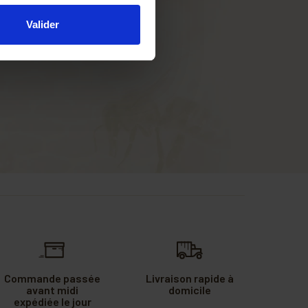
Valider
Commande passée
Livraison rapide à
avant midi
domicile
expédiée le jour