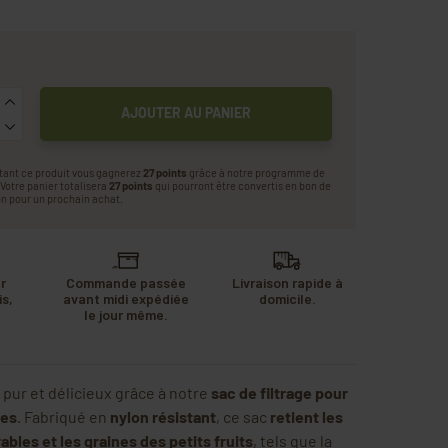
AJOUTER AU PANIER
tant ce produit vous gagnerez
27 points
grâce à notre programme de
. Votre panier totalisera
27 points
qui pourront être convertis en bon de
n pour un prochain achat.
r
Commande passée
Livraison rapide à
s,
avant midi expédiée
domicile.
u
le jour même.
.
 pur et délicieux grâce à notre
sac de filtrage pour
res
. Fabriqué en
nylon résistant
, ce sac
retient les
ables et les graines des petits fruits
, tels que la