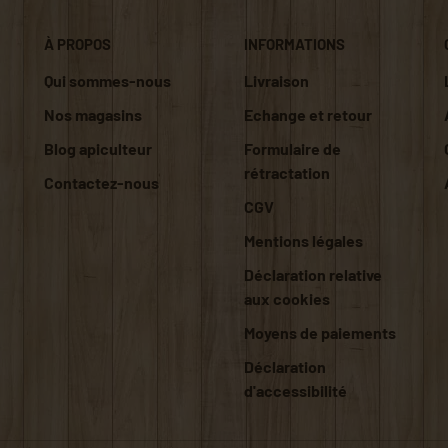
À PROPOS
INFORMATIONS
Qui sommes-nous
Livraison
Nos magasins
Echange et retour
Blog apiculteur
Formulaire de
rétractation
Contactez-nous
CGV
Mentions légales
Déclaration relative
aux cookies
Moyens de paiements
Déclaration
d'accessibilité