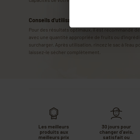
Conseils d'utilisation
Pour des résultats optimaux, il est recommandé de r
avec une quantité appropriée de fruits ou d'ingrédi
surcharger. Après utilisation, rincez le sac à l'eau p
laissez-le sécher complètement.
Les meilleurs
30 jours pour
produits aux
changer d'avis,
meilleurs prix
satisfait ou