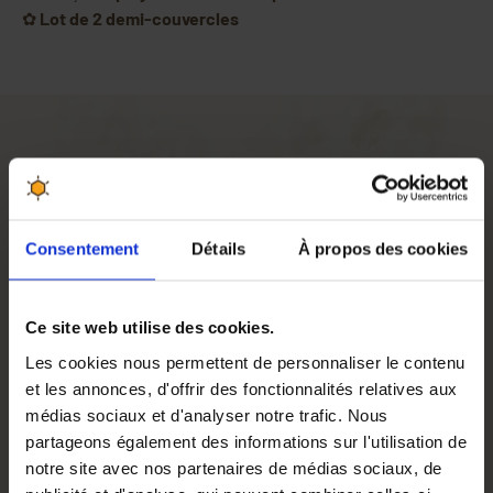
✿
Lot de 2 demi-couvercles
Jeu de 2 Demi-couvercles en polycarbonate : Un
remplacement complet pour vos extracteurs Quarti
Compatibilité et polyvalence
Consentement
Détails
À propos des cookies
Conçu pour s’adapter aux
extracteurs Quarti de 620 mm
de diamètre
, ce
lot de 2 demi-couvercles
convient
parfaitement à de nombreux modèles ainsi qu’aux packs
Ce site web utilise des cookies.
électriques associés. Ce remplacement complet garantit
une fonctionnalité optimale et une meilleure étanchéité.
Les cookies nous permettent de personnaliser le contenu
et les annonces, d'offrir des fonctionnalités relatives aux
Matériau de qualité pour un usage durable
médias sociaux et d'analyser notre trafic. Nous
Fabriqués en
polycarbonate transparent
, ces couvercles
partageons également des informations sur l'utilisation de
permettent de surveiller facilement le processus
notre site avec nos partenaires de médias sociaux, de
d’extraction sans avoir à interrompre la rotation. Leur