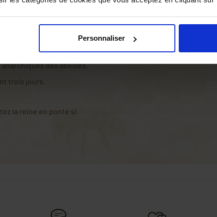
ans les barrettes d'élevage en
Personnaliser
e production et protégez le
 anarchiques des abeilles.
t trois jours.
tez la reine en ponte si