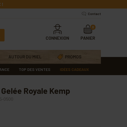
 !
Contact
0
CONNEXION
PANIER
AUTOUR DU MIEL
PROMOS
RANCE
TOP DES VENTES
IDÉES CADEAUX
r Gelée Royale Kemp
5-0500