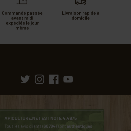
Commande passée
Livraison rapide à
avant midi
domicile
expédiée le jour
même
APICULTURE.NET EST NOTÉ 4.49/5
Tous les avis clients (
60784
) sont
authentiques