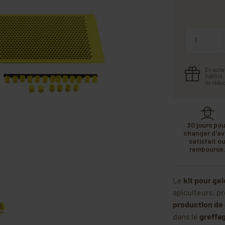
Quantité
En ache
fidélité
de réduc
30 jours pou
changer d'avi
satisfait o
remboursé
Le
kit pour ge
apiculteurs, p
production de 
dans le
greffag