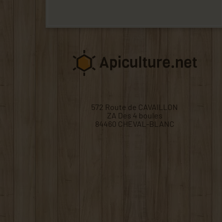
572 Route de CAVAILLON
ZA Des 4 boules
84460 CHEVAL-BLANC