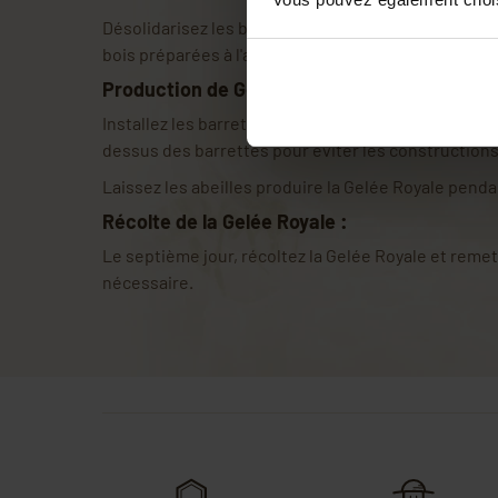
Désolidarisez les barrettes 15 plots et placez-les d
bois préparées à l'avance.
Production de Gelée Royale :
Installez les barrettes d'élevage dans les cadres d
dessus des barrettes pour éviter les constructions
Laissez les abeilles produire la Gelée Royale pendan
Récolte de la Gelée Royale :
Le septième jour, récoltez la Gelée Royale et remet
nécessaire.