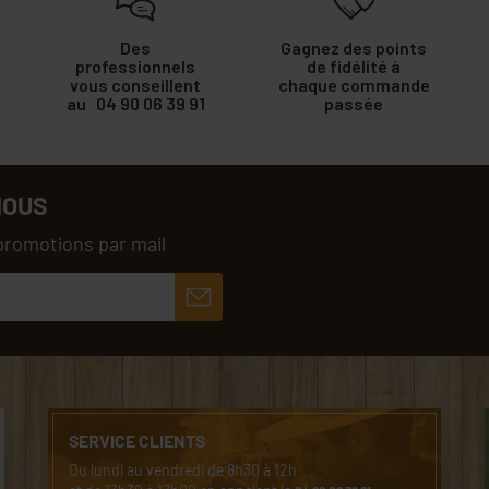
Des
Gagnez des points
professionnels
de fidélité à
vous conseillent
chaque commande
au 04 90 06 39 91
passée
NOUS
promotions par mail
SERVICE CLIENTS
Du lundi au vendredi de 8h30 à 12h