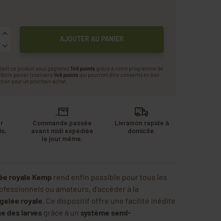
AJOUTER AU PANIER
tant ce produit vous gagnerez
149 points
grâce à notre programme de
. Votre panier totalisera
149 points
qui pourront être convertis en bon
tion pour un prochain achat.
r
Commande passée
Livraison rapide à
s,
avant midi expédiée
domicile.
u
le jour même.
.
lée royale Kemp
rend enfin possible pour tous les
rofessionnels ou amateurs, d'accéder à la
gelée royale
. Ce dispositif offre une facilité inédite
e des larves
grâce à un
système semi-