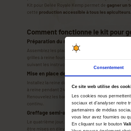
Kit pour Gelée Royale Kemp permet de
gagner un 
cette
production accessible à tous les apiculteurs
Comment fonctionne le kit pour g
Préparation du matériel :
Assemblez les plaques alvéolées de 720 cellules, le
grilles à reine fournies dans le kit. Préparez les ba
suivant les instructions détaillées.
Consentement
Mise en place de la reine :
Installez la reine dans le cadre de ponte, maintenue
Ce site web utilise des cook
à reine pendant 24 heures pour la première fois, pui
Les cookies nous permettent d
Renouvelez les barrettes 15 plots toutes les 24 h
sociaux et d'analyser notre t
continu.
partenaires de médias sociaux
Greffage semi-automatique :
vous leur avez fournies ou qu'
Le quatrième jour, récupérez les barrettes 15 plots
En cliquant sur le bouton
Val
être mises en élevage pour la production de Gelée
Vous pouvez également choisi