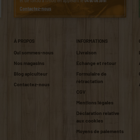
et de 13h30 à 17h00 en appelant le
04 90 06 39 91
Contactez-nous
À PROPOS
INFORMATIONS
Qui sommes-nous
Livraison
Nos magasins
Echange et retour
Blog apiculteur
Formulaire de
rétractation
Contactez-nous
CGV
Mentions légales
Déclaration relative
aux cookies
Moyens de paiements