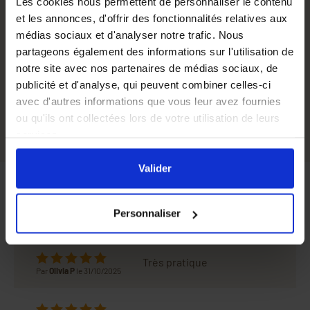
Les cookies nous permettent de personnaliser le contenu
Longueur
50 cm
et les annonces, d'offrir des fonctionnalités relatives aux
médias sociaux et d'analyser notre trafic. Nous
Largeur
30 cm
partageons également des informations sur l'utilisation de
Hauteur
26,5 cm
notre site avec nos partenaires de médias sociaux, de
publicité et d'analyse, qui peuvent combiner celles-ci
Capacité
34 L
avec d'autres informations que vous leur avez fournies
ou qu'ils ont collectées lors de votre utilisation de leurs
services.
En cliquant sur le bouton
Valider
vous acceptez
l'ensemble des cookies de notre site ainsi que ceux de
Valider
nos partenaires. Vous pouvez également choisir les
Avis
catégories de cookies que vous acceptez en cliquant sur
Personnaliser
le lien
Paramétrer
.
Très pratique
Par
Olivia P
le 31/10/2025