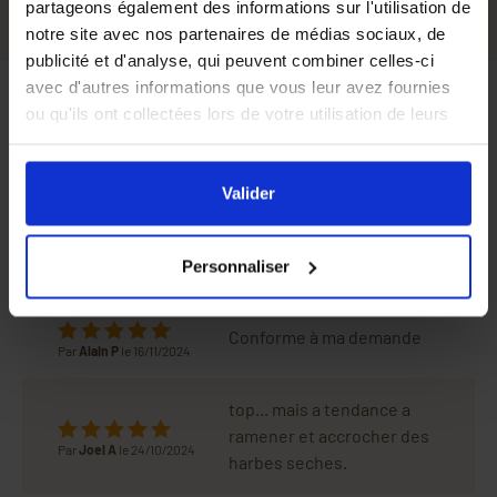
partageons également des informations sur l'utilisation de
notre site avec nos partenaires de médias sociaux, de
publicité et d'analyse, qui peuvent combiner celles-ci
avec d'autres informations que vous leur avez fournies
ou qu'ils ont collectées lors de votre utilisation de leurs
Avis
services.
En cliquant sur le bouton
Valider
vous acceptez
l'ensemble des cookies de notre site ainsi que ceux de
Valider
Bien conçu semble solide,
nos partenaires. Vous pouvez également choisir les
si nécessaire je reprendrai
Par
Jean-Michel V
le
catégories de cookies que vous acceptez en cliquant sur
15/11/2025
le même
Personnaliser
le lien
Paramétrer
.
Conforme à ma demande
Par
Alain P
le 16/11/2024
top... mais a tendance a
ramener et accrocher des
Par
Joel A
le 24/10/2024
harbes seches.