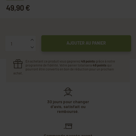
49,90 €
Quantité
AJOUTER AU PANIER
En achetant ce produit vous gagnerez
49 points
grâce à notre
programme de fidélité. Votre panier totalisera
49 points
qui
pourront être convertis en bon de réduction pour un prochain
achat.
30 jours pour changer
d'avis, satisfait ou
remboursé.
Commande passée avant