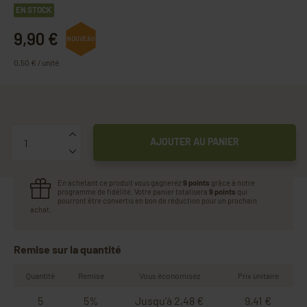
EN STOCK
9,90 €
NOUVEAU
0,50 € / unité
Quantité
AJOUTER AU PANIER
En achetant ce produit vous gagnerez
9 points
grâce à notre
programme de fidélité. Votre panier totalisera
9 points
qui
pourront être convertis en bon de réduction pour un prochain
achat.
Remise sur la quantité
Quantité
Remise
Vous économisez
Prix unitaire
5
5%
Jusqu'à 2,48 €
9,41 €