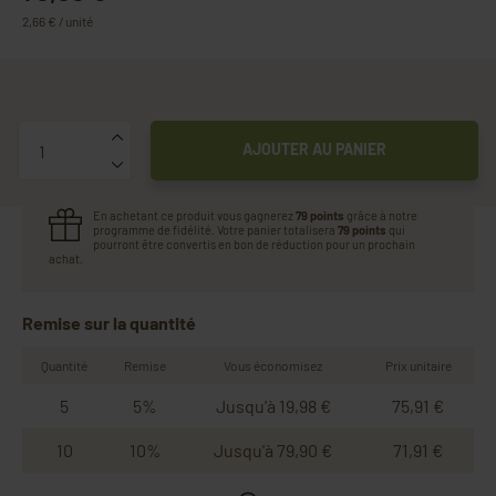
2,66 € / unité
Quantité
AJOUTER AU PANIER
En achetant ce produit vous gagnerez
79 points
grâce à notre
programme de fidélité. Votre panier totalisera
79 points
qui
pourront être convertis en bon de réduction pour un prochain
achat.
Remise sur la quantité
Quantité
Remise
Vous économisez
Prix unitaire
5
5%
Jusqu'à 19,98 €
75,91 €
10
10%
Jusqu'à 79,90 €
71,91 €