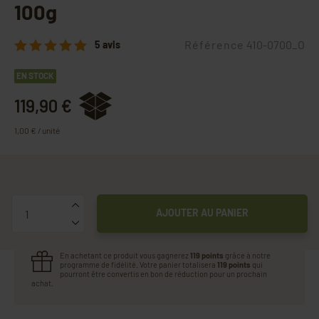
100g
Référence
410-0700_O
5 avis
EN STOCK
119,90 €
1,00 € / unité
Quantité
AJOUTER AU PANIER
En achetant ce produit vous gagnerez
119 points
grâce à notre
programme de fidélité. Votre panier totalisera
119 points
qui
pourront être convertis en bon de réduction pour un prochain
achat.