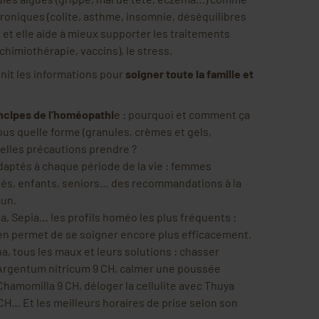
hroniques (colite, asthme, insomnie, déséquilibres
 et elle aide à mieux supporter les traitements
chimiothérapie, vaccins), le stress.
unit les informations pour
soigner toute la famille et
ncipes de l’homéopathi
e : pourquoi et comment ça
ous quelle forme (granules, crèmes et gels,
elles précautions prendre ?
daptés à chaque période de la vie : femmes
és, enfants, seniors… des recommandations à la
cun.
lla, Sepia… les profils homéo les plus fréquents :
ien permet de se soigner encore plus efficacement.
a, tous les maux et leurs solutions : chasser
 Argentum nitricum 9 CH, calmer une poussée
Chamomilla 9 CH, déloger la cellulite avec Thuya
 CH… Et les meilleurs horaires de prise selon son