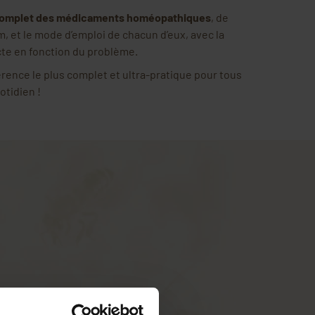
complet des médicaments homéopathiques
, de
m, et le mode d’emploi de chacun d’eux, avec la
te en fonction du problème.
érence le plus complet et ultra-pratique pour tous
otidien !