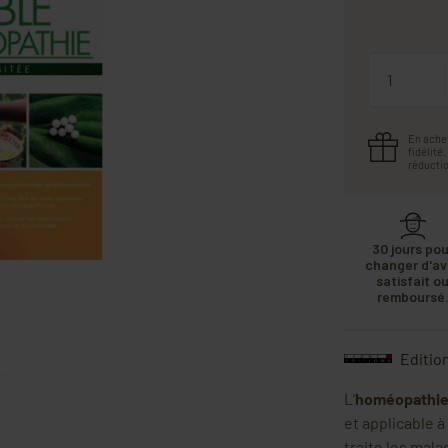
Quantité
En ache
fidélité
réductio
30 jours pou
changer d'avi
satisfait o
remboursé
Editio
L’
homéopathi
et applicable à
traite les mal