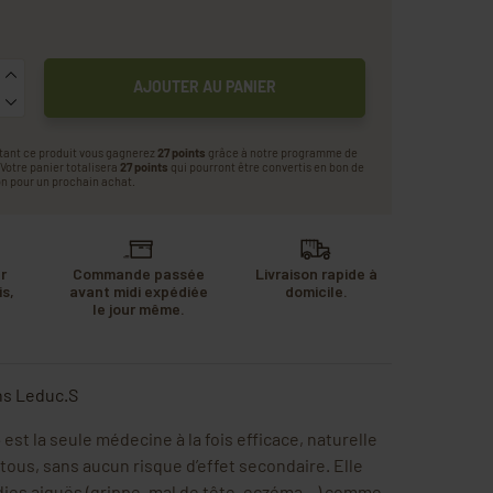
AJOUTER AU PANIER
tant ce produit vous gagnerez
27 points
grâce à notre programme de
. Votre panier totalisera
27 points
qui pourront être convertis en bon de
n pour un prochain achat.
r
Commande passée
Livraison rapide à
s,
avant midi expédiée
domicile.
u
le jour même.
.
ns Leduc.S
e
est la seule médecine à la fois efficace, naturelle
 tous, sans aucun risque d’effet secondaire. Elle
adies aiguës (grippe, mal de tête, eczéma…) comme