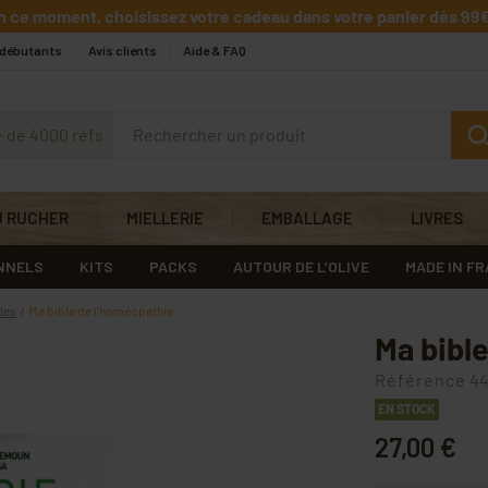
n ce moment, choisissez votre cadeau dans votre panier dès 99€
 débutants
Avis clients
Aide & FAQ
+ de 4000 réfs
U RUCHER
MIELLERIE
EMBALLAGE
LIVRES
NNELS
KITS
PACKS
AUTOUR DE L’OLIVE
MADE IN F
les
Ma bible de l’homéopathie
Ma bibl
Référence
44
EN STOCK
27,00 €