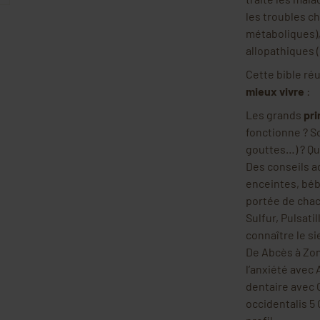
les troubles c
métaboliques),
allopathiques (
Cette bible ré
mieux vivre
:
Les grands
pri
fonctionne ? S
gouttes…) ? Qu
Des conseils a
enceintes, béb
portée de cha
Sulfur, Pulsati
connaître le s
De Abcès à Zon
l’anxiété avec
dentaire avec 
occidentalis 5