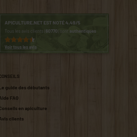
APICULTURE.NET EST NOTÉ 4.49/5
Tous les avis clients (
60770
) sont
authentiques
Voir tous les avis
CONSEILS
Le guide des débutants
Aide FAQ
Conseils en apiculture
Avis clients