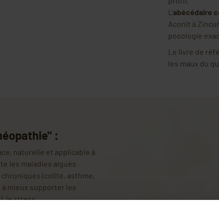
profil.
L'
abécédaire 
Aconit à Zincu
posologie exac
Le livre de réf
les maux du qu
méopathie" :
ace, naturelle et applicable à
ite les maladies aiguës
 chroniques (colite, asthme,
e à mieux supporter les
, le stress.
te la famille et mieux vivre
: