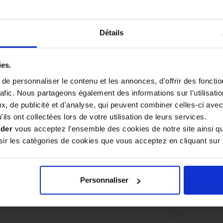
uoi et comment ça fonctionne
ttes…) ? Quelles précautions
Détails
e : femmes enceintes, bébés,
e de chacun.
ies.
plus fréquents : connaître le
e personnaliser le contenu et les annonces, d'offrir des fonctio
t.
rafic. Nous partageons également des informations sur l'utilisati
s : chasser l’anxiété avec
, de publicité et d'analyse, qui peuvent combiner celles-ci avec
ire avec Chamomilla 9 CH,
ils ont collectées lors de votre utilisation de leurs services.
Et les meilleurs horaires de
ider
vous acceptez l'ensemble des cookies de notre site ainsi q
r les catégories de cookies que vous acceptez en cliquant sur 
pathiques
, de Aconit à
la posologie exacte en
Personnaliser
ique pour tous les maux du