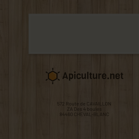
572 Route de CAVAILLON
ZA Des 4 boules
84460 CHEVAL-BLANC