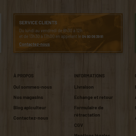
SERVICE CLIENTS
Du lundi au vendredi de 8h30 à 12h
et de 13h30 à 17h00 en appelant le
04 90 06 39 91
Contactez-nous
À PROPOS
INFORMATIONS
Qui sommes-nous
Livraison
Nos magasins
Echange et retour
Blog apiculteur
Formulaire de
rétractation
Contactez-nous
CGV
Mentions légales