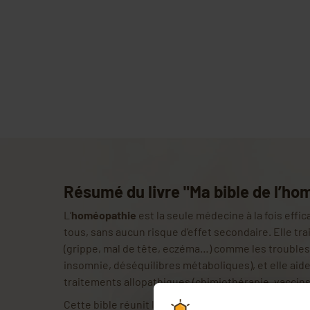
Résumé du livre "Ma bible de l’ho
L’
homéopathie
est la seule médecine à la fois effic
tous, sans aucun risque d’effet secondaire. Elle tra
(grippe, mal de tête, eczéma…) comme les troubles
insomnie, déséquilibres métaboliques), et elle aid
traitements allopathiques (chimiothérapie, vaccins)
Cette bible réunit les informations pour
soigner tou