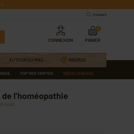
 !
Contact
0
CONNEXION
PANIER
AUTOUR DU MIEL
PROMOS
RANCE
TOP DES VENTES
IDÉES CADEAUX
e de l’homéopathie
0-3480