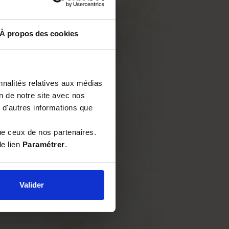
À propos des cookies
nnalités relatives aux médias
on de notre site avec nos
 d'autres informations que
ue ceux de nos partenaires.
le lien
Paramétrer
.
Valider