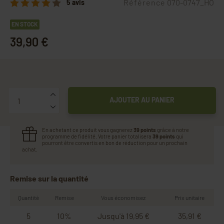
Référence
070-0747_HO
5 avis
EN STOCK
39,90 €
Quantité
AJOUTER AU PANIER
En achetant ce produit vous gagnerez
39 points
grâce à notre
programme de fidélité. Votre panier totalisera
39 points
qui
pourront être convertis en bon de réduction pour un prochain
achat.
Remise sur la quantité
Quantité
Remise
Vous économisez
Prix unitaire
5
10%
Jusqu'à 19,95 €
35,91 €