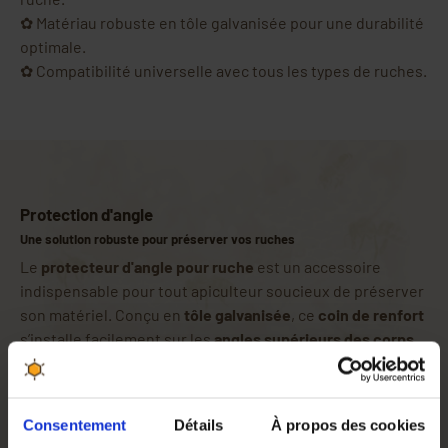
✿ Matériau robuste en tôle galvanisée pour une durabilité
optimale.
✿ Compatibilité universelle avec tous les types de ruches.
Protection d'angle
Une solution robuste pour préserver vos ruches
Le
protecteur d'angle pour ruche
est un accessoire
indispensable pour tout apiculteur soucieux de préserver
son matériel. Conçu en
tôle galvanisée
, ce
coin de renfort
s’installe facilement sur les
angles supérieurs des corps
et hausses de ruche
, offrant une
protection efficace
contre l’usure
liée aux manipulations fréquentes, comme
le levage des cadres ou des hausses.
Consentement
Détails
À propos des cookies
Compatibilité universelle et praticité