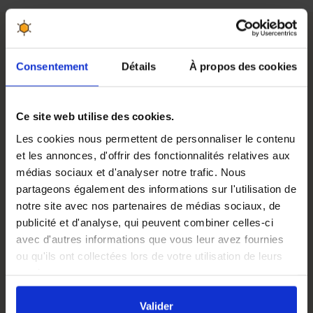
Palette de 12 fûts métalliques 300 kg
Consentement
Détails
À propos des cookies
Ces fûts métalliques offrent une
capacité de 220 litres
,
parfaits pour
stocker jusqu'à 300 kg de miel
ou d'autres
Ce site web utilise des cookies.
produits alimentaires. Leur construction robuste garantit
une
conservation à long terme
sans compromettre la
Les cookies nous permettent de personnaliser le contenu
qualité.
et les annonces, d'offrir des fonctionnalités relatives aux
médias sociaux et d'analyser notre trafic. Nous
L'intérieur des fûts est recouvert d'un
vernis
partageons également des informations sur l'utilisation de
alimentaire sans bisphénol
, assurant la sécurité et la
notre site avec nos partenaires de médias sociaux, de
pureté de vos produits stockés.
publicité et d'analyse, qui peuvent combiner celles-ci
Chaque fût est équipé d'un
couvercle amovible
et d'une
avec d'autres informations que vous leur avez fournies
fermeture par collier à levier
, offrant une ouverture totale
ou qu'ils ont collectées lors de votre utilisation de leurs
avec cerclage facile pour un accès pratique à votre miel.
services.
En cliquant sur le bouton
Valider
vous acceptez
Hauteur
900 mm
l'ensemble des cookies de notre site ainsi que ceux de
Valider