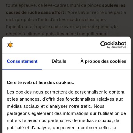
toute épreuve, ce lève-cadres muni de pinces
soulève les
cadres de ruche sans effort
! Après avoir retiré une partie
de la propolis à l'aide d'un lève-cadres classique,
l'apiculteur attrape le cadre avec sa paire de pinces, le
décolle facilement puis, l'examine tranquillement.
Ce
lève-cadres pince
est soigneusement fabriqué en
acier chromé et muni de pinces fonctionnelles. L'écart
entre les barres permet la saisie de
tous les types de
Consentement
Détails
À propos des cookies
cadres de ruche
!
Matière
Acier chromé
Ce site web utilise des cookies.
Longueur
205 mm
Les cookies nous permettent de personnaliser le contenu
et les annonces, d'offrir des fonctionnalités relatives aux
médias sociaux et d'analyser notre trafic. Nous
partageons également des informations sur l'utilisation de
notre site avec nos partenaires de médias sociaux, de
publicité et d'analyse, qui peuvent combiner celles-ci