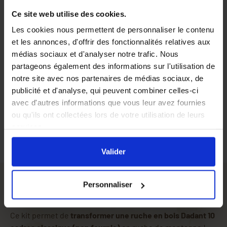
Ce site web utilise des cookies.
Les cookies nous permettent de personnaliser le contenu
et les annonces, d'offrir des fonctionnalités relatives aux
médias sociaux et d'analyser notre trafic. Nous
partageons également des informations sur l'utilisation de
notre site avec nos partenaires de médias sociaux, de
1 x Auvent pour
publicité et d'analyse, qui peuvent combiner celles-ci
ruche chalet 10
cadres
avec d'autres informations que vous leur avez fournies
ou qu'ils ont collectées lors de votre utilisation de leurs
services.
En cliquant sur le bouton
Valider
vous acceptez
l'ensemble des cookies de notre site ainsi que ceux de
Valider
nos partenaires. Vous pouvez également choisir les
catégories de cookies que vous acceptez en cliquant sur
Personnaliser
le lien
Paramétrer
.
Kit pour ruche de montagne 10 cadres :
Ce kit permet de
transformer une ruche en bois Dadant 10