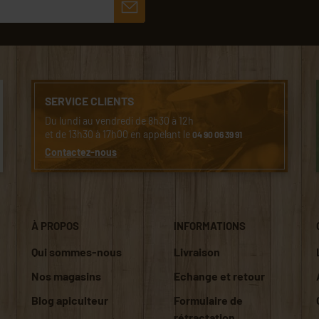
SERVICE CLIENTS
Du lundi au vendredi de 8h30 à 12h
et de 13h30 à 17h00 en appelant le
04 90 06 39 91
Contactez-nous
À PROPOS
INFORMATIONS
Qui sommes-nous
Livraison
Nos magasins
Echange et retour
Blog apiculteur
Formulaire de
rétractation