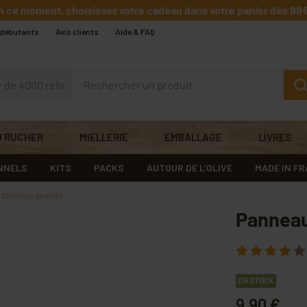
n ce moment, choisissez votre cadeau dans votre panier dès 99€
 débutants
Avis clients
Aide & FAQ
+ de 4000 réfs
U RUCHER
MIELLERIE
EMBALLAGE
LIVRES
NNELS
KITS
PACKS
AUTOUR DE L’OLIVE
MADE IN F
 Attention Abeilles
Panneau
EN STOCK
9,90 €