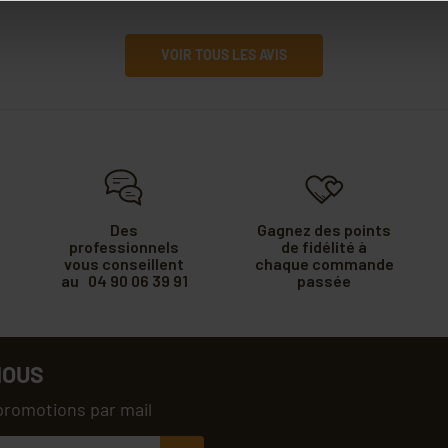
VOIR TOUS LES AVIS
Des
Gagnez des points
professionnels
de fidélité à
vous conseillent
chaque commande
au 04 90 06 39 91
passée
NOUS
promotions par mail