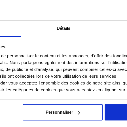
e séparation entre les
Détails
Avis
ies.
e personnaliser le contenu et les annonces, d'offrir des fonctio
rafic. Nous partageons également des informations sur l'utilisati
, de publicité et d'analyse, qui peuvent combiner celles-ci avec
Panneau standard, mériterait des pré
ils ont collectées lors de votre utilisation de leurs services.
fixation
26
ider
vous acceptez l'ensemble des cookies de notre site ainsi q
r les catégories de cookies que vous acceptez en cliquant sur 
Aza
6
Personnaliser
R.A.S
/2026