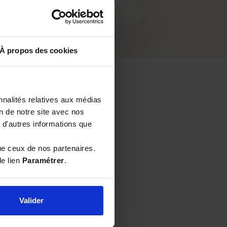
À propos des cookies
nnalités relatives aux médias
on de notre site avec nos
 d'autres informations que
-trous pour la
ue ceux de nos partenaires.
le lien
Paramétrer
.
Valider