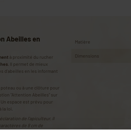
n Abeilles en
Matière
Dimensions
ment
à proximité du rucher
ches
. Il permet de mieux
s d'abeilles en les informant
n poteau ou à une clôture pour
ption "Attention Abeilles" sur
. Un espace est prévu pour
la loi.
claration de l'apiculteur. Il
caractères de 8 cm de