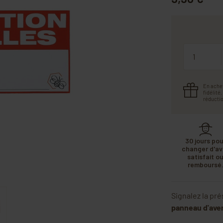
Quantité
En ache
fidélité
réductio
30 jours pou
changer d'avi
satisfait o
remboursé
Signalez la pr
panneau d'aver