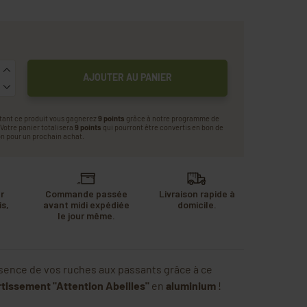
AJOUTER AU PANIER
tant ce produit vous gagnerez
9 points
grâce à notre programme de
. Votre panier totalisera
9 points
qui pourront être convertis en bon de
n pour un prochain achat.
r
Commande passée
Livraison rapide à
s,
avant midi expédiée
domicile.
u
le jour même.
.
ésence de vos ruches aux passants grâce à ce
tissement "Attention Abeilles"
en
aluminium
!