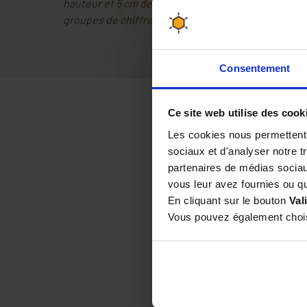
hauteur et 5 cm de largeur minimum avec un tiret d
groupes de chiffres.
Consentement
Ce site web utilise des cook
Les cookies nous permettent d
sociaux et d'analyser notre t
partenaires de médias sociaux
vous leur avez fournies ou qu'
Par
Erwan T
le 24/03/20
En cliquant sur le bouton
Val
Vous pouvez également choisi
Par
Marc R
le 26/02/202
Par
PHILIPPE D
le 01/02