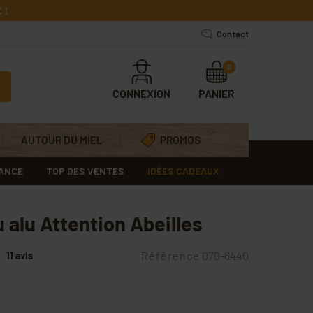
 !
Contact
0
CONNEXION
PANIER
AUTOUR DU MIEL
PROMOS
RANCE
TOP DES VENTES
IDÉES CADEAUX
 alu Attention Abeilles
Référence
070-6440
11 avis