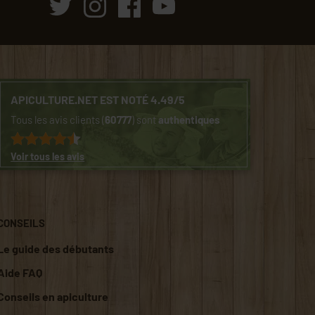
APICULTURE.NET EST NOTÉ 4.49/5
Tous les avis clients (
60777
) sont
authentiques
Voir tous les avis
CONSEILS
Le guide des débutants
Aide FAQ
Conseils en apiculture