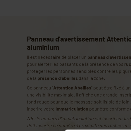
Panneau d'avertissement Attentio
aluminium
Il est nécessaire de placer un
panneau d'avertisse
pour alerter les passants de la présence de vos
ru
protéger les personnes sensibles contre les piqûre
de la
présence d'abeilles
dans la zone.
Ce panneau "
Attention Abeilles
" peut être fixé à u
une visibilité maximale. Il affiche une grande inscri
fond rouge pour que le message soit lisible de loin
inscrire votre
immatriculation
pour être conforme à 
NB : le numéro d'immatriculation est inscrit sur la dé
doit inscrire ce numéro à proximité des ruches en 