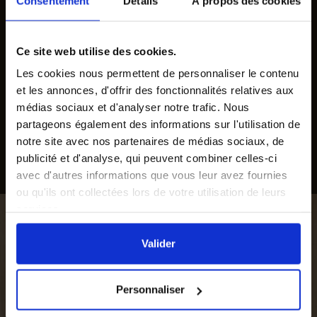
Consentement
Détails
À propos des cookies
SUIVEZ-NOUS
Recevez nos offres et
Ce site web utilise des cookies.
promotions par mail
Les cookies nous permettent de personnaliser le contenu
et les annonces, d'offrir des fonctionnalités relatives aux
médias sociaux et d'analyser notre trafic. Nous
partageons également des informations sur l'utilisation de
notre site avec nos partenaires de médias sociaux, de
publicité et d'analyse, qui peuvent combiner celles-ci
avec d'autres informations que vous leur avez fournies
ou qu'ils ont collectées lors de votre utilisation de leurs
services.
En cliquant sur le bouton
Valider
vous acceptez
l'ensemble des cookies de notre site ainsi que ceux de
Valider
nos partenaires. Vous pouvez également choisir les
catégories de cookies que vous acceptez en cliquant sur
Personnaliser
le lien
Paramétrer
.