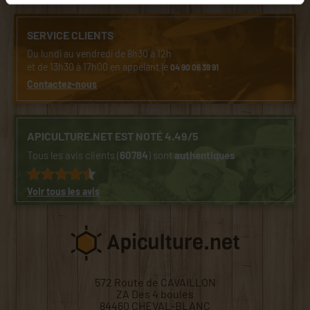
SERVICE CLIENTS
Du lundi au vendredi de 8h30 à 12h
et de 13h30 à 17h00 en appelant le
04 90 06 39 91
Contactez-nous
APICULTURE.NET EST NOTÉ 4.49/5
Tous les avis clients (
60784
) sont
authentiques
Voir tous les avis
572 Route de CAVAILLON
ZA Des 4 boules
84460 CHEVAL-BLANC