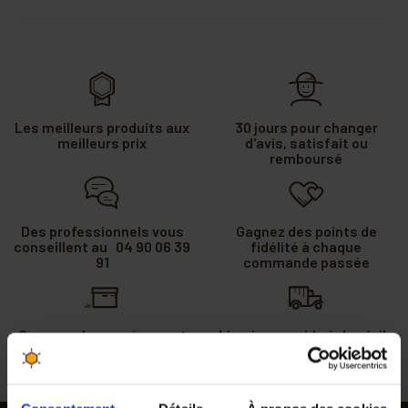
Les meilleurs produits aux
30 jours pour changer
meilleurs prix
d'avis, satisfait ou
remboursé
Des professionnels vous
Gagnez des points de
conseillent au 04 90 06 39
fidélité à chaque
91
commande passée
Commande passée avant
Livraison rapide à domicile
midi expédiée le jour même